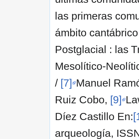
las primeras comu
ámbito cantábrico 
Postglacial : las 
Mesolítico-Neolít
/
[7]
Manuel Ramó
Ruiz Cobo,
[9]
La
Díez Castillo En:
[
arqueología, ISSN