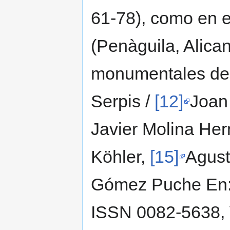
61-78), como en e
(Penàguila, Alican
monumentales del N
Serpis /
[12]
Joan
Javier Molina He
Köhler,
[15]
Agust
Gómez Puche En
ISSN 0082-5638, V