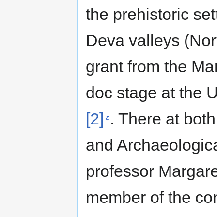
the prehistoric se
Deva valleys (Nort
grant from the Ma
doc stage at the U
[2]
. There at bot
and Archaeologica
professor Margar
member of the com