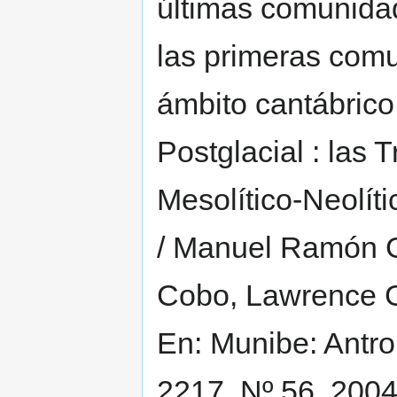
últimas comunida
las primeras comu
ámbito cantábrico 
Postglacial : las 
Mesolítico-Neolít
/ Manuel Ramón G
Cobo, Lawrence Gu
En: Munibe: Antro
2217, Nº 56, 2004