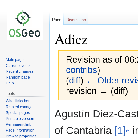
Page
Discussion
Adiez
Revision as of 06:
Main page
Current events
contribs
)
Recent changes
Random page
(
diff
)
← Older revi
Help
revision → (diff)
Tools
What links here
Related changes
Jump
Jump
Agustín Diez-Casti
Special pages
to
to
Printable version
navigation
search
Permanent link
of Cantabria
[1]
i
Page information
Browse properties