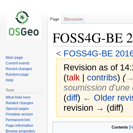
Page
Discussion
FOSS4G-BE 201
<
FOSS4G-BE 2016 
Main page
Current events
Revision as of 14
Recent changes
Random page
(
talk
|
contribs
)
(
→‎
Help
soumission d'une c
Tools
(
diff
)
← Older revi
What links here
Related changes
revision → (diff)
Special pages
Printable version
Permanent link
Jump
Jump
Page information
Contents
to
to
Browse properties