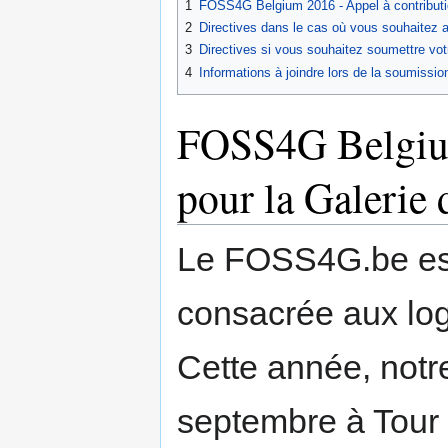
1
FOSS4G Belgium 2016 - Appel à contributio
navigation
search
2
Directives dans le cas où vous souhaitez a
3
Directives si vous souhaitez soumettre votr
4
Informations à joindre lors de la soumission
FOSS4G Belgium
pour la Galerie 
Le FOSS4G.be est
consacrée aux logi
Cette année, notr
septembre à Tour e