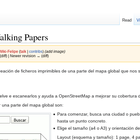
Read
V
alking Papers
Wiki-Felipe
(
talk
|
contribs
)
(add image)
(diff) | Newer revision → (diff)
reación de ficheros imprimibles de una parte del mapa global que nos s
elve e escanearlos y ayuda a OpenStreetMap a mejorar su cobertura de p
r una parte del mapa global son:
Para comenzar, busca una ciudad o pueb
hasta un punto concreto.
Elige el tamaño (a4 o A3) y orientación de
Layout (esquema y tamaño): 1 page, 4 pa