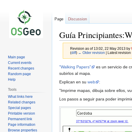
Page
Discussion
Guía Principiantes:W
Revision as of 13:02, 22 May 2013 by
(
diff
)
← Older revision
| Latest revision 
Main page
Current events
Jump
Jump
"Walking Papers"
es un servicio de c
Recent changes
to
to
subirlos al mapa.
Random page
navigation
search
Help
Explican en su
web
:
Tools
"Imprime mapas, dibuja sobre ellos, vu
What links here
Los pasos a seguir para poder imprimi
Related changes
Special pages
Printable version
Permanent link
Page information
Browse properties