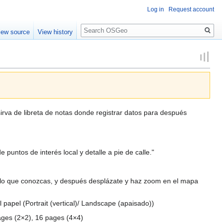
Log in
Request account
Search
iew source
View history
irva de libreta de notas donde registrar datos para después
untos de interés local y detalle a pie de calle."
lo que conozcas, y después desplázate y haz zoom en el mapa
l papel (Portrait (vertical)/ Landscape (apaisado))
ges (2×2), 16 pages (4×4)