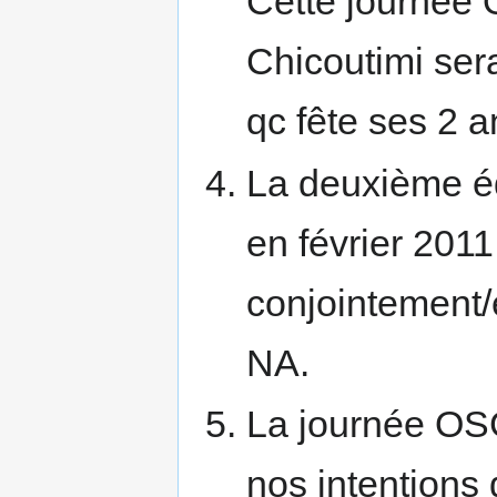
Cette journée 
Chicoutimi ser
qc fête ses 2 an
La deuxième éd
en février 201
conjointement
NA.
La journée OSG
nos intentions