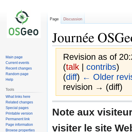
Page
Discussion
Journée OSGeo
Revision as of 20
Main page
Current events
(
talk
|
contribs
)
Recent changes
Random page
(
diff
)
← Older revi
Help
revision → (diff)
Tools
What links here
Related changes
Jump
Jump
Special pages
Note aux visiteur
to
to
Printable version
navigation
search
Permanent link
visiter le site W
Page information
Browse properties