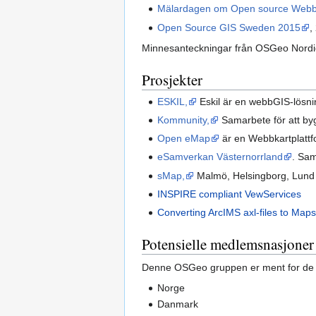
Mälardagen om Open source Web
Open Source GIS Sweden 2015
,
Minnesanteckningar från OSGeo Nordi
Prosjekter
ESKIL,
Eskil är en webbGIS-lösn
Kommunity,
Samarbete för att b
Open eMap
är en Webbkartplatt
eSamverkan Västernorrland
. Sam
sMap,
Malmö, Helsingborg, Lund 
INSPIRE compliant VewServices
Converting ArcIMS axl-files to Maps
Potensielle medlemsnasjoner
Denne OSGeo gruppen er ment for d
Norge
Danmark