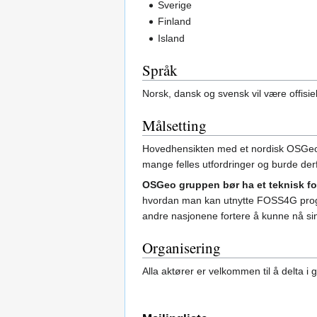
Sverige
Finland
Island
Språk
Norsk, dansk og svensk vil være offisie
Målsetting
Hovedhensikten med et nordisk OSGeo 
mange felles utfordringer og burde der
OSGeo gruppen bør ha et teknisk fo
hvordan man kan utnytte FOSS4G program
andre nasjonene fortere å kunne nå si
Organisering
Alla aktører er velkommen til å delta i