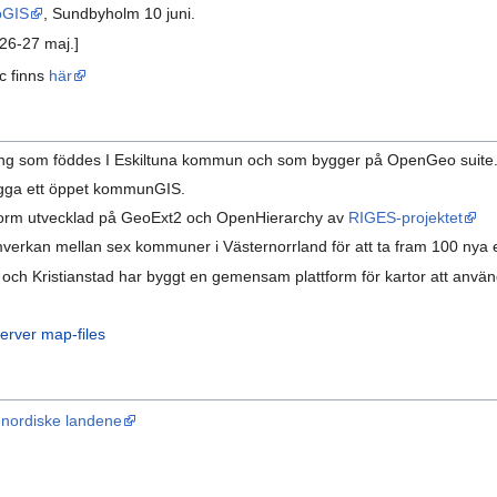
bGIS
, Sundbyholm 10 juni.
 26-27 maj.]
c finns
här
ing som föddes I Eskiltuna kommun och som bygger på OpenGeo suite
ygga ett öppet kommunGIS.
form utvecklad på GeoExt2 och OpenHierarchy av
RIGES-projektet
verkan mellan sex kommuner i Västernorrland för att ta fram 100 nya e
och Kristianstad har byggt en gemensam plattform för kartor att an
erver map-files
e
nordiske landene