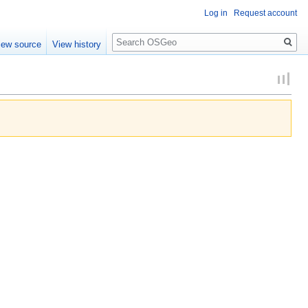
Log in
Request account
Search
iew source
View history