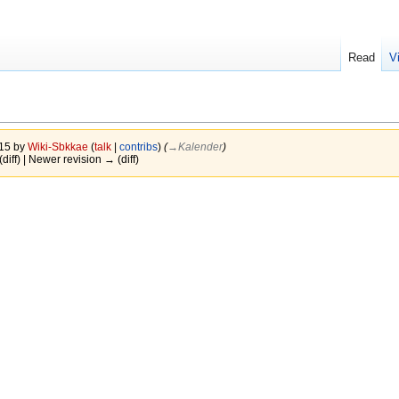
Read
V
015 by
Wiki-Sbkkae
(
talk
|
contribs
)
(
→‎Kalender
)
(diff) | Newer revision → (diff)