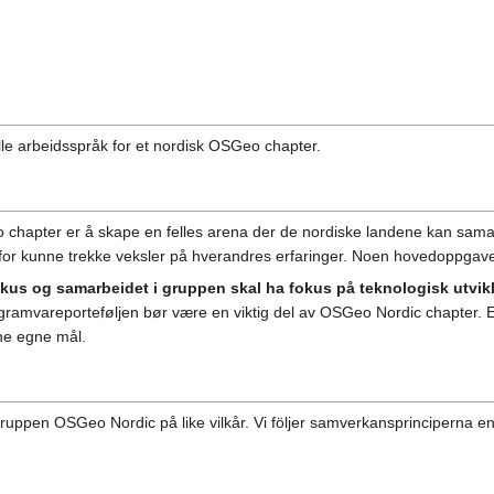
lle arbeidsspråk for et nordisk OSGeo chapter.
chapter er å skape en felles arena der de nordiske landene kan sama
for kunne trekke veksler på hverandres erfaringer. Noen hovedoppgaver 
kus og samarbeidet i gruppen skal ha fokus på teknologisk utvik
vareporteføljen bør være en viktig del av OSGeo Nordic chapter. Erfari
ne egne mål.
 gruppen OSGeo Nordic på like vilkår. Vi följer samverkansprinciperna en