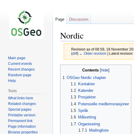
Page
Discussion
Nordic
Revision as of 06:59, 18 November 2
(
diff
)
← Older revision
| Latest revision 
Main page
Current events
Jump
Jump
Recent changes
Contents
to
to
Random page
1
OSGeo Nordic chapter
navigation
search
Help
1.1
Kontakter
1.2
Kalender
Tools
1.3
Prosjekter
What links here
Related changes
1.4
Potensielle medlemsnasjoner
Special pages
1.5
Språk
Printable version
1.6
Målsetting
Permanent link
1.7
Organisering
Page information
1.7.1
Mailingliste
Browse properties