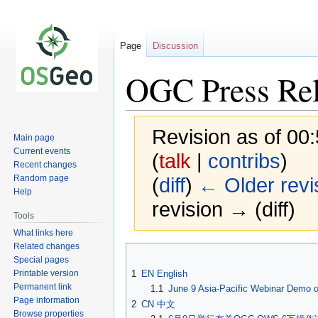
Page
Discussion
OGC Press Rel
Revision as of 00
Main page
Current events
(
talk
|
contribs
)
Recent changes
Random page
(
diff
)
← Older revi
Help
revision → (diff)
Tools
What links here
Related changes
Jump
Jump
Special pages
to
to
Printable version
1
EN English
navigation
search
Permanent link
1.1
June 9 Asia-Pacific Webinar Demo o
Page information
2
CN 中文
Browse properties