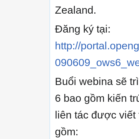
Zealand.
Đăng ký tại:
http://portal.open
090609_ows6_we
Buổi webina sẽ t
6 bao gồm kiến tr
liên tác được viế
gồm: