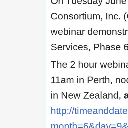
On Tuesday June 
Consortium, Inc. 
webinar demonstr
Services, Phase 6
The 2 hour webina
11am in Perth, no
in New Zealand,
http://timeanddat
month=6&day=9&