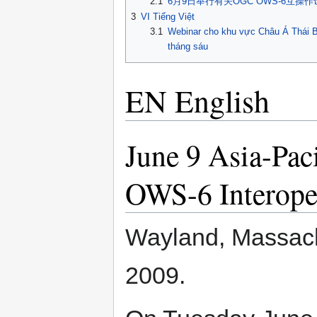
2.1
6月9日举行有关OGC OWS-6互
3
VI Tiếng Việt
3.1
Webinar cho khu vực Châu Á Thái 
tháng sáu
EN English
June 9 Asia-Pa
OWS-6 Interoper
Wayland, Massach
2009.