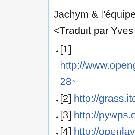
Jachym & l'équi
<Traduit par Yves
[1]
http://www.openg
28
[2]
http://grass.itc
[3]
http://pywps.
[4]
http://openla