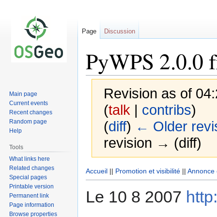
Page
Discussion
PyWPS 2.0.0 f
Revision as of 0
Main page
Current events
(
talk
|
contribs
)
Recent changes
Random page
(
diff
)
← Older revi
Help
revision → (diff)
Tools
What links here
Related changes
Jump
Jump
Accueil
||
Promotion et visibilité
||
Annonce 
Special pages
to
to
Printable version
Le 10 8 2007
http
navigation
search
Permanent link
Page information
Browse properties