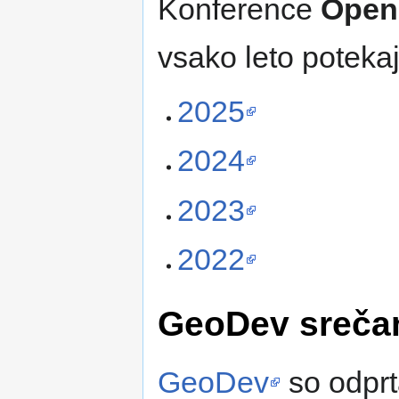
Konference
Open 
vsako leto potekaj
2025
2024
2023
2022
GeoDev sreča
GeoDev
so odprt