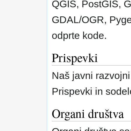
QGIS, PostGIS, 
GDAL/OGR, Pygeoa
odprte kode.
Prispevki
Naš javni razvojni
Prispevki in sode
Organi društva