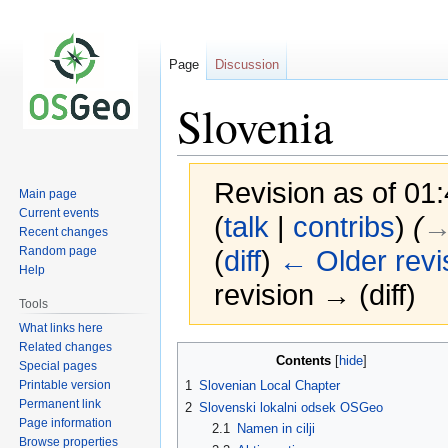
Page
Discussion
Slovenia
Revision as of 01
Main page
Current events
(
talk
|
contribs
)
(
→
Recent changes
Random page
(
diff
)
← Older revi
Help
revision → (diff)
Tools
What links here
Related changes
Jump
Jump
Contents
Special pages
to
to
Printable version
1
Slovenian Local Chapter
navigation
search
Permanent link
2
Slovenski lokalni odsek OSGeo
Page information
2.1
Namen in cilji
Browse properties