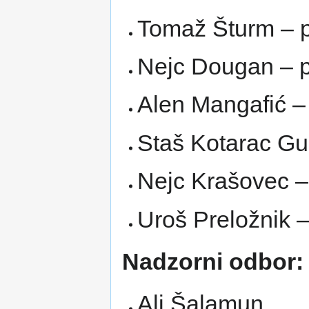
Tomaž Šturm – 
Nejc Dougan – 
Alen Mangafić – 
Staš Kotarac Gu
Nejc Krašovec –
Uroš Preložnik –
Nadzorni odbor:
Ali Šalamun