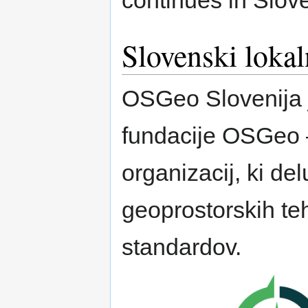
Slovenski loka
OSGeo Slovenija j
fundacije OSGeo 
organizacij, ki de
geoprostorskih teh
standardov.