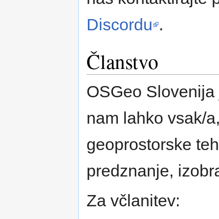
Discordu
.
Članstvo
OSGeo Slovenija j
nam lahko vsak/a,
geoprostorske teh
predznanje, izobra
Za včlanitev: