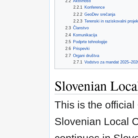
2.2
Aktivnosti
2.2.1
Konference
2.2.2
GeoDev srečanja
2.2.3
Terenski in raziskovalni projek
2.3
Članstvo
2.4
Komunikacija
2.5
Podprte tehnologije
2.6
Prispevki
2.7
Organi društva
2.7.1
Vodstvo za mandat 2025–202
Slovenian Loca
This is the offici
Slovenian Local C
continues in Slov