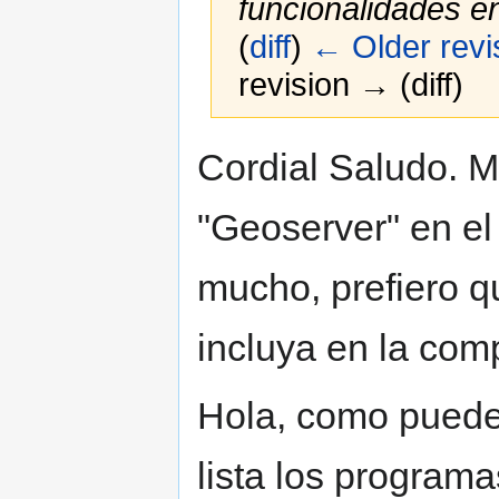
funcionalidades en 
(
diff
)
← Older revi
revision → (diff)
Jump
Jump
Cordial Saludo. M
to
to
navigation
search
"Geoserver" en el
mucho, prefiero q
incluya en la com
Hola, como puede
lista los programa