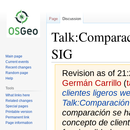
Page
Discussion
Talk:Comparac
SIG
Main page
Current events
Recent changes
Revision as of 2
Random page
Help
Germán Carrillo
(
t
Tools
clientes ligeros w
What links here
Talk:Comparación 
Related changes
Special pages
comparación se ha
Printable version
Permanent link
concepto de client
Page information