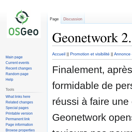
Page
Discussion
Geonetwork 2.1
Jump
Jump
Accueil
||
Promotion et visibilité
||
Annonce 
Main page
to
to
Current events
Finalement, après
navigation
search
Recent changes
Random page
Help
formidable de pe
Tools
What links here
réussi à faire une
Related changes
Special pages
Printable version
Geonetwork openso
Permanent link
Page information
Browse properties