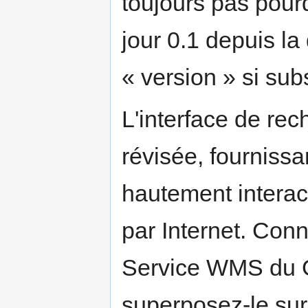
toujours pas pourq
jour 0.1 depuis la 
« version » si subs
L'interface de re
révisée, fourniss
hautement interact
par Internet. Con
Service WMS du G
superposez-le su