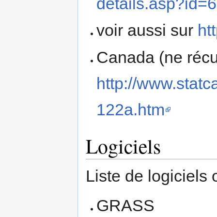
details.asp?id=
voir aussi sur
ht
Canada (ne récu
http://www.stat
122a.htm
Logiciels
Liste de logiciels 
GRASS