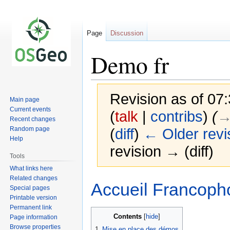
Page
Discussion
Demo fr
Revision as of 07
Main page
Current events
(
talk
|
contribs
)
(
→
Recent changes
Random page
(
diff
)
← Older revi
Help
revision → (diff)
Tools
What links here
Related changes
Jump
Jump
Accueil Francoph
Special pages
to
to
Printable version
navigation
search
Permanent link
Contents
Page information
Browse properties
1
Mise en place des démos