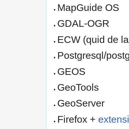
MapGuide OS
GDAL-OGR
ECW (quid de la 
Postgresql/postg
GEOS
GeoTools
GeoServer
Firefox +
extens