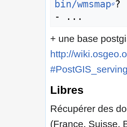
bin/wmsmap
?

+ une base postgi
http://wiki.osgeo
#PostGIS_serving
Libres
Récupérer des do
(France, Suisse, B