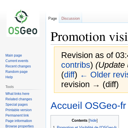
Page
Discussion
Promotion visib
Revision as of 03
Main page
Current events
contribs
)
(Update 
Recent changes
Random page
(
diff
)
← Older revi
Help
revision → (diff)
Tools
What links here
Related changes
Jump
Jump
Accueil OSGeo-fr
Special pages
to
to
Printable version
navigation
search
Permanent link
Contents
Page information
Browse properties
1
Promotion et Visibilité de l'OSGeo-fr