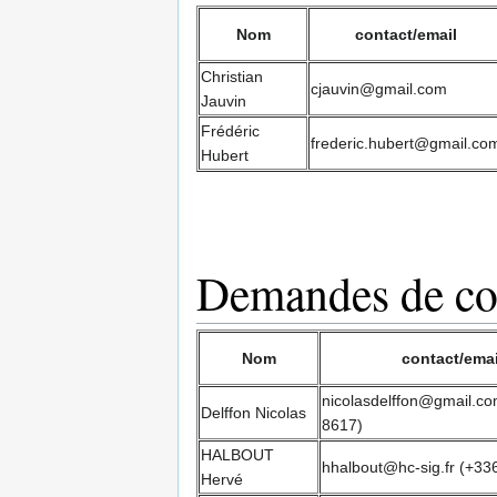
Nom
contact/email
Christian
cjauvin@gmail.com
Jauvin
Frédéric
frederic.hubert@gmail.co
Hubert
Demandes de co
Nom
contact/emai
nicolasdelffon@gmail.co
Delffon Nicolas
8617)
HALBOUT
hhalbout@hc-sig.fr (+3
Hervé