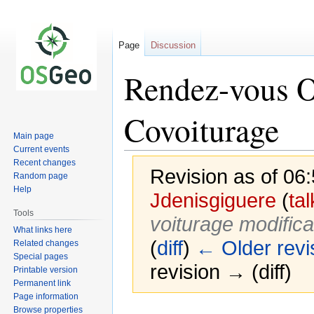
Page
Discussion
Rendez-vous 
Covoiturage
Main page
Current events
Recent changes
Revision as of 06
Random page
Help
Jdenisgiguere
(
tal
Tools
voiturage modific
What links here
(
diff
)
← Older revi
Related changes
Special pages
revision → (diff)
Printable version
Permanent link
Page information
Browse properties
Jump
Jump