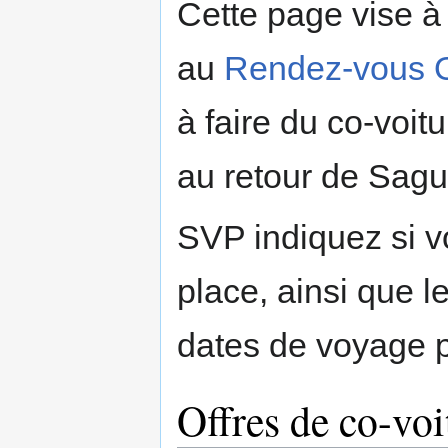
Cette page vise à 
to
to
navigation
search
au
Rendez-vous 
à faire du co-voit
au retour de Sague
SVP indiquez si v
place, ainsi que l
dates de voyage 
Offres de co-voi