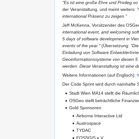
"Es ist eine große Ehre und Privileg s
der Veranstaltung, und meint weiters:
"
international Präsenz zu zeigen."
Jeff McKenna, Vorsitzender des OSGeo
international event, and welcoming so
5 days of software development in Vienn
events of the year."
(Übersetzung:
"Die
Einladung von Software EntwicklerInn
Geoinformationssysteme von diesen 5 
werden. Diese Veranstaltung ist eine 
Weitere Informationen (auf Englisch):
h
Der Code Sprint wird durch namhafte S
Stadt Wien MA14 stellt die Räumlic
OSGeo stellt beträchtliche Finanzi
Gold Sponsoren:
Airborne Interactive Ltd
Austrospace
TYDAC
FOSSGIS e.V.