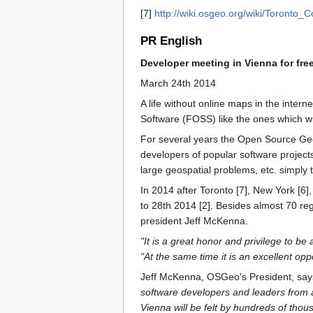
[7]
http://wiki.osgeo.org/wiki/Toronto
PR English
Developer meeting in Vienna for fre
March 24th 2014
A life without online maps in the inte
Software (FOSS) like the ones which wi
For several years the Open Source Geo
developers of popular software projec
large geospatial problems, etc. simply 
In 2014 after Toronto [7], New York [6]
to 28th 2014 [2]. Besides almost 70 re
president Jeff McKenna.
"It is a great honor and privilege to 
"At the same time it is an excellent op
Jeff McKenna, OSGeo's President, sa
software developers and leaders from 
Vienna will be felt by hundreds of thou