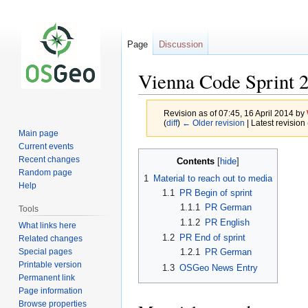
Page
Discussion
Vienna Code Sprint 
Revision as of 07:45, 16 April 2014 by
(
diff
)
← Older revision
| Latest revision 
Main page
Current events
Jump
Jump
Recent changes
Contents
to
to
Random page
1
Material to reach out to media
navigation
search
Help
1.1
PR Begin of sprint
1.1.1
PR German
Tools
1.1.2
PR English
What links here
1.2
PR End of sprint
Related changes
Special pages
1.2.1
PR German
Printable version
1.3
OSGeo News Entry
Permanent link
Page information
Browse properties