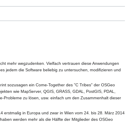
n nicht mehr wegzudenken. Vielfach vertrauen diese Anwendungen
es jedem die Software beliebig zu untersuchen, modifizieren und
Sprint sozusagen ein Come-Together des "C Tribes" der OSGeo
n Projekten wie MapServer, QGIS, GRASS, GDAL, PostGIS, PDAL,
ode-Probleme zu lösen, usw. einfach um den Zusammenhalt dieser
014 erstmalig in Europa und zwar in Wien vom 24. bis 28. März 2014
t haben werden mehr als die Hälfte der Mitglieder des OSGeo