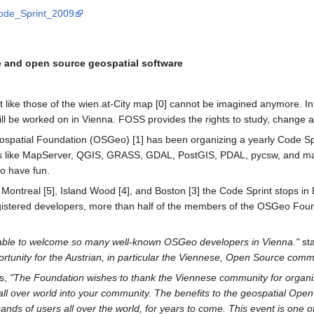
_Code_Sprint_2009
e and open source geospatial software
rnet like those of the wien.at-City map [0] cannot be imagined anymore.
ll be worked on in Vienna. FOSS provides the rights to study, change a
spatial Foundation (OSGeo) [1] has been organizing a yearly Code Spri
ts like MapServer, QGIS, GRASS, GDAL, PostGIS, PDAL, pycsw, and man
to have fun.
, Montreal [5], Island Wood [4], and Boston [3] the Code Sprint stops in
gistered developers, more than half of the members of the OSGeo Founda
be able to welcome so many well-known OSGeo developers in Vienna."
sta
portunity for the Austrian, in particular the Viennese, Open Source com
ys,
"The Foundation wishes to thank the Viennese community for organiz
all over world into your community. The benefits to the geospatial Op
sands of users all over the world, for years to come. This event is one o