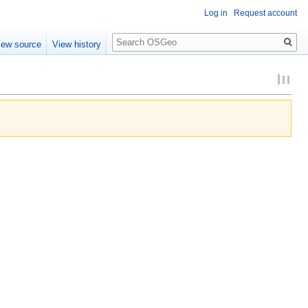
Log in
Request account
Search
iew source
View history