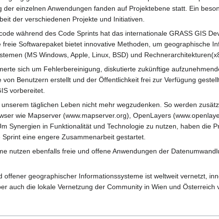
der einzelnen Anwendungen fanden auf Projektebene statt. Ein besonde
it der verschiedenen Projekte und Initiativen.
code während des Code Sprints hat das internationale GRASS GIS Dev
e freie Softwarepaket bietet innovative Methoden, um geographische Inf
bssystemen (MS Windows, Apple, Linux, BSD) und Rechnerarchitekturen
rte sich um Fehlerbereinigung, diskutierte zukünftige aufzunehmende 
von Benutzern erstellt und der Öffentlichkeit frei zur Verfügung gest
S vorbereitet.
s unserem täglichen Leben nicht mehr wegzudenken. So werden zus
ser wie Mapserver (www.mapserver.org), OpenLayers (www.openlayers
m Synergien in Funktionalität und Technologie zu nutzen, haben die
Sprint eine engere Zusammenarbeit gestartet.
e nutzen ebenfalls freie und offene Anwendungen der Datenumwandl
nd offener geographischer Informationssysteme ist weltweit vernetzt, 
r auch die lokale Vernetzung der Community in Wien und Österreich ve