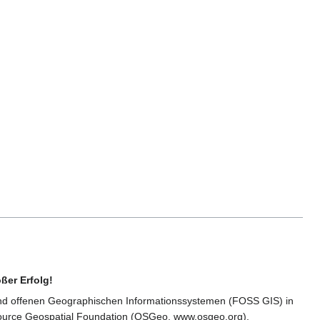
ßer Erfolg!
n und offenen Geographischen Informationssystemen (FOSS GIS) in
ource Geospatial Foundation (OSGeo, www.osgeo.org).