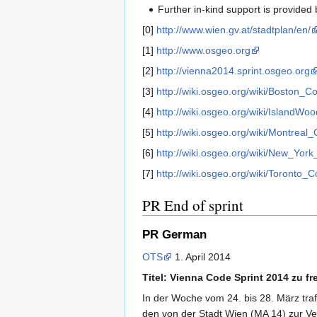
Further in-kind support is provi
[0]
http://www.wien.gv.at/stadtplan/en/
[1]
http://www.osgeo.org
[2]
http://vienna2014.sprint.osgeo.org
[3]
http://wiki.osgeo.org/wiki/Boston_
[4]
http://wiki.osgeo.org/wiki/IslandW
[5]
http://wiki.osgeo.org/wiki/Montrea
[6]
http://wiki.osgeo.org/wiki/New_Yo
[7]
http://wiki.osgeo.org/wiki/Toronto
PR End of sprint
PR German
OTS
1. April 2014
Titel: Vienna Code Sprint 2014 zu f
In der Woche vom 24. bis 28. März tra
den von der Stadt Wien (MA 14) zur 