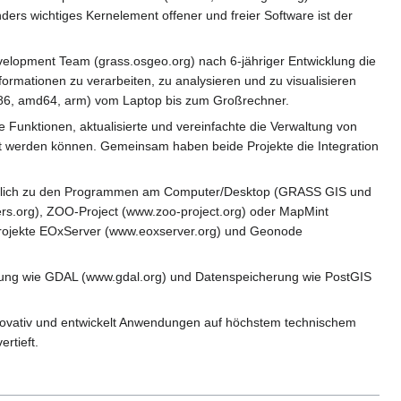
rs wichtiges Kernelement offener und freier Software ist der
elopment Team (grass.osgeo.org) nach 6-jähriger Entwicklung die
ormationen zu verarbeiten, zu analysieren und zu visualisieren
(x86, amd64, arm) vom Laptop bis zum Großrechner.
Funktionen, aktualisierte und vereinfachte die Verwaltung von
ellt werden können. Gemeinsam haben beide Projekte die Integration
ätzlich zu den Programmen am Computer/Desktop (GRASS GIS und
.org), ZOO-Project (www.zoo-project.org) oder MapMint
 Projekte EOxServer (www.eoxserver.org) und Geonode
ung wie GDAL (www.gdal.org) und Datenspeicherung wie PostGIS
innovativ und entwickelt Anwendungen auf höchstem technischem
rtieft.