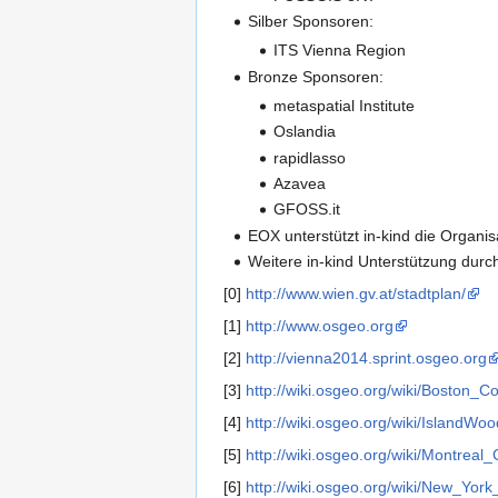
Silber Sponsoren:
ITS Vienna Region
Bronze Sponsoren:
metaspatial Institute
Oslandia
rapidlasso
Azavea
GFOSS.it
EOX unterstützt in-kind die Organis
Weitere in-kind Unterstützung du
[0]
http://www.wien.gv.at/stadtplan/
[1]
http://www.osgeo.org
[2]
http://vienna2014.sprint.osgeo.org
[3]
http://wiki.osgeo.org/wiki/Boston_
[4]
http://wiki.osgeo.org/wiki/IslandW
[5]
http://wiki.osgeo.org/wiki/Montrea
[6]
http://wiki.osgeo.org/wiki/New_Yo