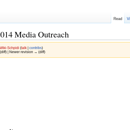
Read
V
2014 Media Outreach
Wiki-Schpidi
(
talk
|
contribs
)
(diff) | Newer revision → (diff)