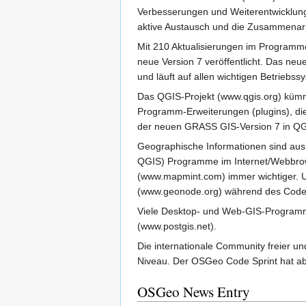
Verbesserungen und Weiterentwicklung 
aktive Austausch und die Zusammenarbe
Mit 210 Aktualisierungen im Programm
neue Version 7 veröffentlicht. Das neu
und läuft auf allen wichtigen Betrie
Das QGIS-Projekt (www.qgis.org) kümme
Programm-Erweiterungen (plugins), die 
der neuen GRASS GIS-Version 7 in QGI
Geographische Informationen sind au
QGIS) Programme im Internet/Webbrow
(www.mapmint.com) immer wichtiger. U
(www.geonode.org) während des Code 
Viele Desktop- und Web-GIS-Programm
(www.postgis.net).
Die internationale Community freier u
Niveau. Der OSGeo Code Sprint hat abe
OSGeo News Entry