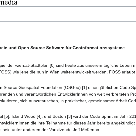
 media
 Freie und Open Source Software für Geoinformationssysteme
spiel der wien.at-Stadtplan [0] sind heute aus unserem tägliche Lebe
OSS) wie jene die nun in Wien weiterentwickelt werden. FOSS erlaubt 
pen Source Geospatial Foundation (OSGeo) [1] einen jährlichen Code 
rführenden und verantwortlichen EntwicklerInnen von weit verbreitete
skutieren, sich auszutauschen, in praktischer, gemeinsamer Arbeit C
al [5], Island Wood [4], und Boston [3] wird der Code Sprint im Jahr 2
twicklernInnen die ihre Teilnahme für dieses Jahr bereits angekündig
en sein unter anderem der Vorsitzende Jeff McKenna.