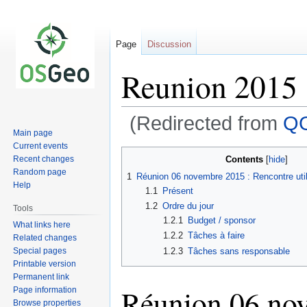
Page
Discussion
Reunion 2015 
(Redirected from
QG
Main page
Current events
Jump
Jump
Contents
Recent changes
to
to
Random page
1
Réunion 06 novembre 2015 : Rencontre uti
navigation
search
Help
1.1
Présent
1.2
Ordre du jour
Tools
1.2.1
Budget / sponsor
What links here
1.2.2
Tâches à faire
Related changes
Special pages
1.2.3
Tâches sans responsable
Printable version
Permanent link
Réunion 06 no
Page information
Browse properties