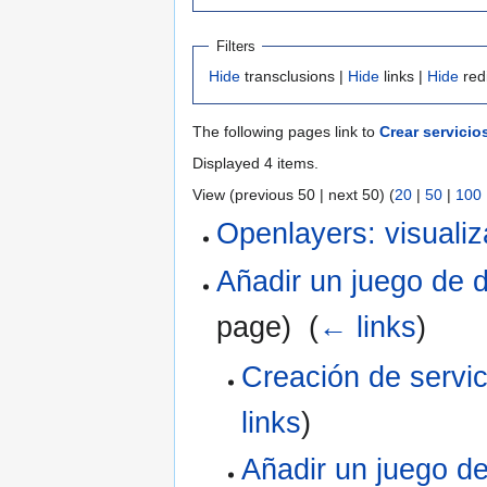
Filters
Hide
transclusions |
Hide
links |
Hide
red
The following pages link to
Crear servici
Displayed 4 items.
View (previous 50 | next 50) (
20
|
50
|
100
Openlayers: visuali
Añadir un juego de
page) ‎
(
← links
)
Creación de servi
links
)
Añadir un juego d