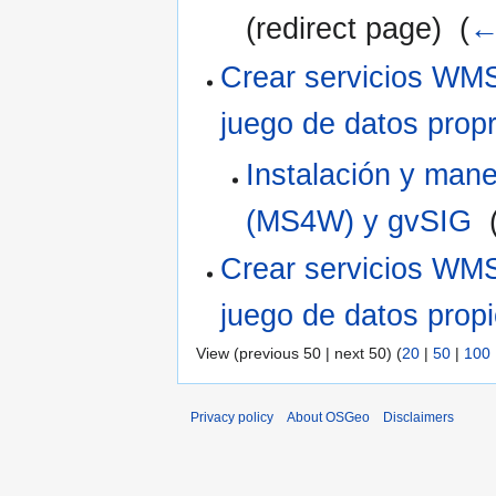
(redirect page) ‎
(
←
Crear servicios WM
juego de datos propr
Instalación y ma
(MS4W) y gvSIG
‎
Crear servicios WM
juego de datos prop
View (previous 50 | next 50) (
20
|
50
|
100
Privacy policy
About OSGeo
Disclaimers