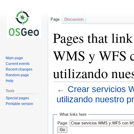
Page
Discussion
Pages that link
WMS y WFS c
Main page
Current events
utilizando nue
Recent changes
Random page
Help
←
Crear servicio
Tools
utilizando nuestro p
Special pages
Printable version
Jump
Jump
What links here
to
to
Page:
navigation
search