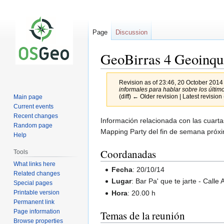
Page
Discussion
GeoBirras 4 Geoinqui
Revision as of 23:46, 20 October 2014
informales para hablar sobre los últim
(diff) ← Older revision | Latest revision 
Main page
Current events
Recent changes
Jump
Jump
Información relacionada con las cuarta
Random page
to
to
Mapping Party del fin de semana próx
Help
navigation
search
Coordanadas
Tools
What links here
Fecha
: 20/10/14
Related changes
Lugar
: Bar Pa' que te jarte - Calle
Special pages
Printable version
Hora
: 20.00 h
Permanent link
Page information
Temas de la reunión
Browse properties