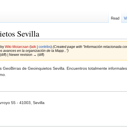
Read
V
etos Sevilla
 by
Wiki-Moiarcsan
(
talk
|
contribs
)
(Created page with "Información relacionada con
os avances en la organización de la Mapp...")
(diff) | Newer revision → (diff)
s GeoBirras de Geoinquietos Sevilla. Encuentros totalmente informales
imo.
 Arroyo 55 - 41003, Sevilla