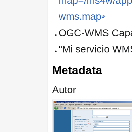
map=/ms4w/apps
wms.map
OGC-WMS Capabil
"Mi servicio WMS
Metadata
Autor