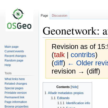
Page
Discussion
Geonetwork: a
Revision as of 15:
Main page
Current events
(
talk
|
contribs
)
Recent changes
Random page
(
diff
)
← Older revi
Help
revision → (diff)
Tools
What links here
Related changes
Jump
Jump
Contents
Special pages
to
to
Printable version
1
Añadir metadatos propios
navigation
search
Permanent link
1.1
Editando
Page information
1.1.1
Identification info
Browse properties