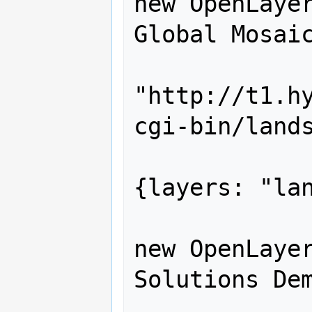
new OpenLayer
Global Mosaic
"http://t1.h
cgi-bin/lands
{layers: "lan
 			var dm_wms = 
new OpenLayer
Solutions Dem