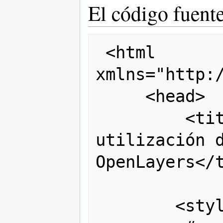
El código fuent
 <html 
xmlns="http:/
     <head>

         <title>Ejemplo de 
utilización d
OpenLayers</t
 	<style type="text/css">
