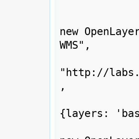
 			var ol_wms = 
new OpenLayer
WMS",

"http://labs
,

{layers: 'bas
 			var jpl_wms = 