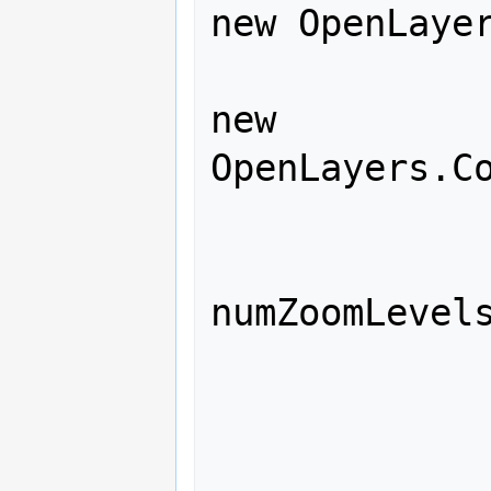
new OpenLayer
new 
OpenLayers.Co
 				],

numZoomLevels
 			});
