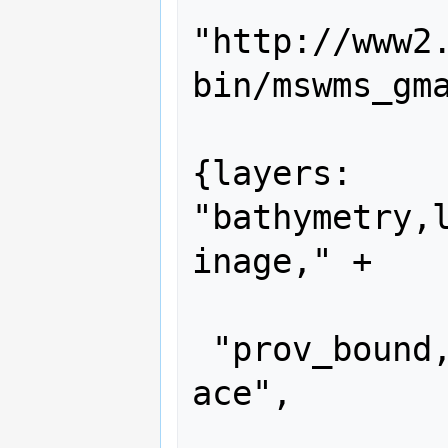
"http://www2
bin/mswms_gma
{layers: 
"bathymetry,
inage," +

 "prov_bound
ace",
