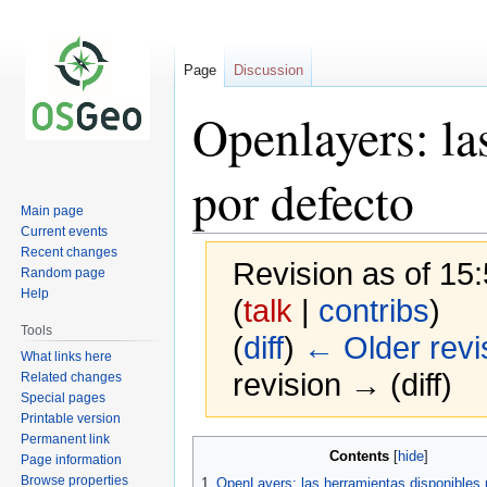
Page
Discussion
Openlayers: la
por defecto
Main page
Current events
Recent changes
Revision as of 15:
Random page
Help
(
talk
|
contribs
)
Tools
(
diff
)
← Older revi
What links here
revision → (diff)
Related changes
Special pages
Printable version
Permanent link
Jump
Jump
Contents
Page information
to
to
Browse properties
1
OpenLayers: las herramientas disponibles 