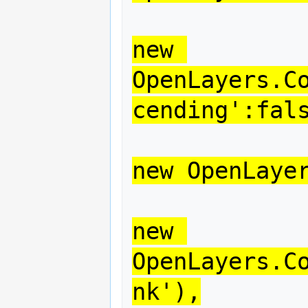
new 
OpenLayers.C
cending':fal
new OpenLaye
new 
OpenLayers.C
nk'),