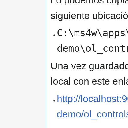
Lo podemos copiar
siguiente ubicació
C:\ms4w\apps
demo\ol_cont
Una vez guardado 
local con este en
http://localhost
demo/ol_control