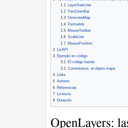
navigation
search
1.1
LayerSwitcher
1.2
PanZoomBar
1.3
OverviewMap
1.4
Permalink
1.5
MouseToolbar
1.6
ScaleLine
1.7
MousePosition
2
La API
3
Ejemplo en código
3.1
El código fuente
3.2
Comentarios: el objeto mapa
4
Links
5
Autores
6
Referencias
7
Licencia
8
Duración
OpenLayers: la