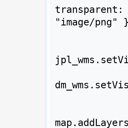
transparent: 
"image/png" }
jpl_wms.setVi
dm_wms.setVis
map.addLayers