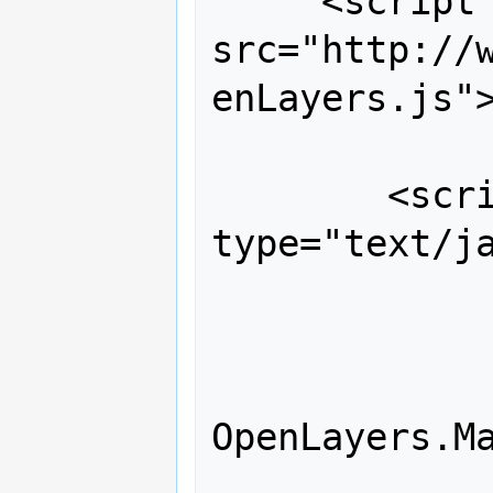
     <script 
src="http://
enLayers.js">
 	<script 
type="text/ja
 		var map;

 		function init(){

 			map = new 
OpenLayers.Ma