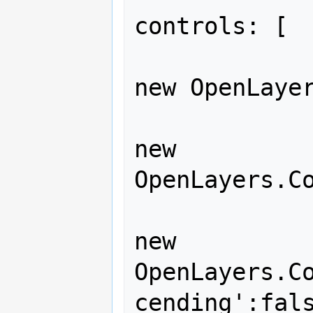
controls: [

new OpenLayer
new 
OpenLayers.Co
new 
OpenLayers.C
cending':fals