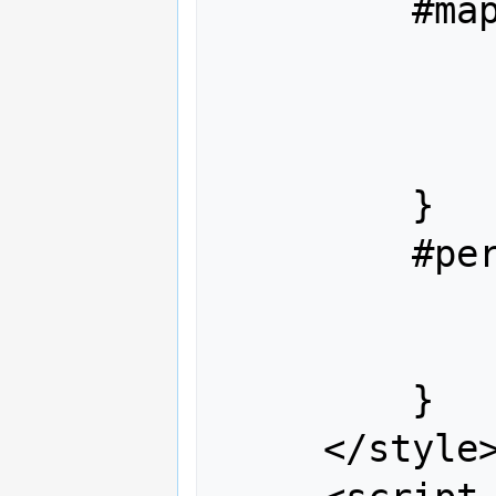
         #map {

             width: 512px;
             height: 412px;
             border: 1px solid black;
         }

         #permalink{

             position:absolute;
             margin-left:522px;
         }

     </style>
