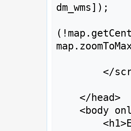
dm_wms]);

 			if 
(!map.getCent
map.zoomToMax
 		}

 	</script>

    </head>

    <body onload="init()">

        <h1>Ejemplo de utilización de 