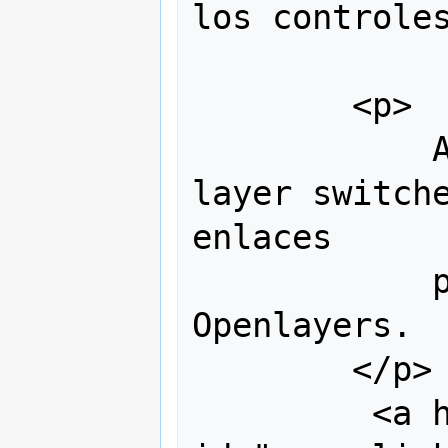
los controles
        <p>

            Añadir zoom, navegación, 
layer switche
enlaces 

            permalink a la mapa de  
Openlayers.

        </p> 

         <a href="" 