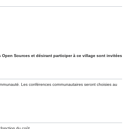
Open Sources et désirant participer à ce village sont invitées
a communauté. Les conférences communautaires seront choisies au
fonction du coût.