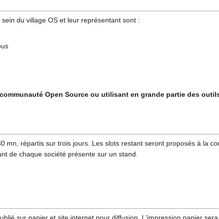
sein du village OS et leur représentant sont :
pus
communauté Open Source ou utilisant en grande partie des outils 
0 mn, répartis sur trois jours. Les slots restant seront proposés à l
ant de chaque société présente sur un stand.
é sur papier et site internet pour diffusion. L'impression papier sera 