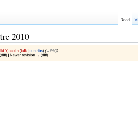
Read
V
tre 2010
iki-Yjacolin
(
talk
|
contribs
)
(
→‎FAQ
)
(diff) | Newer revision → (diff)