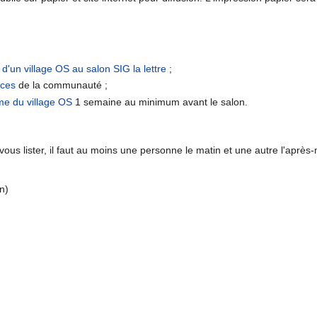
d'un village OS au salon SIG la lettre
;
nces
de la communauté ;
e du village OS
1 semaine au minimum avant le salon.
ous lister, il faut au moins une personne le matin et une autre l'après-m
n)