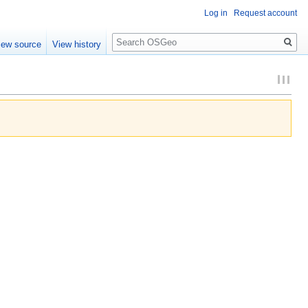
Log in
Request account
Search
iew source
View history