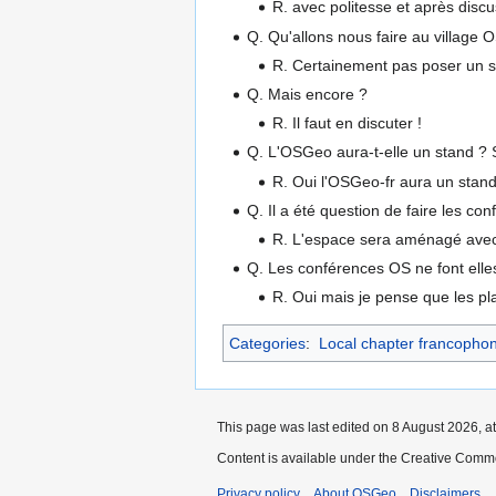
R. avec politesse et après discu
Q. Qu'allons nous faire au village 
R. Certainement pas poser un st
Q. Mais encore ?
R. Il faut en discuter !
Q. L'OSGeo aura-t-elle un stand ? S
R. Oui l'OSGeo-fr aura un stand.
Q. Il a été question de faire les con
R. L'espace sera aménagé avec s
Q. Les conférences OS ne font elle
R. Oui mais je pense que les pla
Categories
:
Local chapter francopho
This page was last edited on 8 August 2026, at
Content is available under the Creative Commo
Privacy policy
About OSGeo
Disclaimers