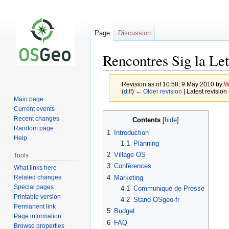
Page
Discussion
Rencontres Sig la Let
Revision as of 10:58, 9 May 2010 by
W
(
diff
)
← Older revision
| Latest revision 
Main page
Current events
Jump
Jump
Recent changes
Contents
to
to
Random page
1
Introduction
navigation
search
Help
1.1
Planning
2
Village OS
Tools
3
Conférences
What links here
Related changes
4
Marketing
Special pages
4.1
Communiqué de Presse
Printable version
4.2
Stand OSgeo-fr
Permanent link
5
Budget
Page information
6
FAQ
Browse properties