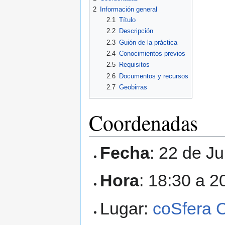
navigation
search
2
Información general
2.1
Título
2.2
Descripción
2.3
Guión de la práctica
2.4
Conocimientos previos
2.5
Requisitos
2.6
Documentos y recursos
2.7
Geobirras
Coordenadas
Fecha
: 22 de J
Hora
: 18:30 a 2
Lugar:
coSfera 