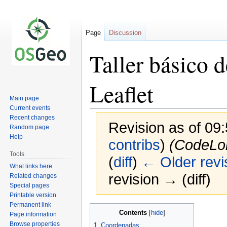
Page
Discussion
Taller básico 
Leaflet
Main page
Current events
Recent changes
Revision as of 0
Random page
Help
contribs
)
(CodeLob
Tools
(
diff
)
← Older revi
What links here
revision → (diff)
Related changes
Special pages
Printable version
Permanent link
Jump
Jump
Contents
Page information
to
to
Browse properties
1
Coordenadas