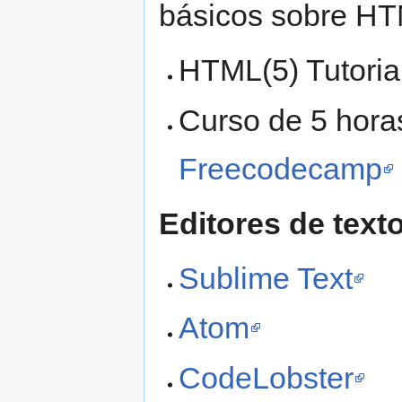
básicos sobre H
HTML(5) Tutoria
Curso de 5 hor
Freecodecamp
Editores de tex
Sublime Text
Atom
CodeLobster