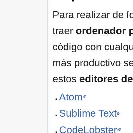
Para realizar de f
traer
ordenador p
código con cualqui
más productivo s
estos
editores d
Atom
Sublime Text
CodeLobster