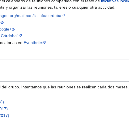
 el calendario de reuniones compartido con el resto de
iniciativas loca
r y organizar las reuniones, talleres o cualquier otra actividad.
s.osgeo.org/mailman/listinfo/cordoba
B
oogle+
 Córdoba"
vocatorias en
Eventbrite
8
al del grupo. Intentamos que las reuniones se realicen cada dos meses.
18)
2017)
2017)
)