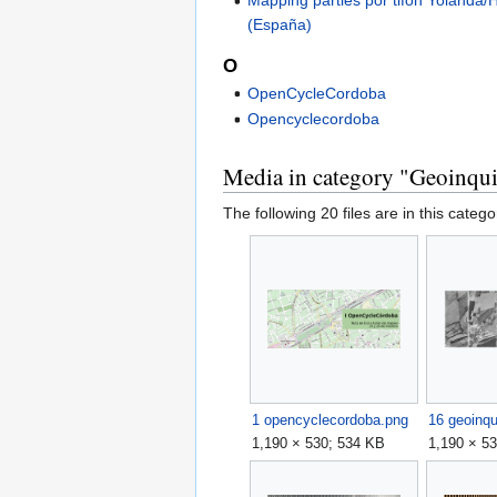
Mapping parties por tifón Yolanda
(España)
O
OpenCycleCordoba
Opencyclecordoba
Media in category "Geoinqu
The following 20 files are in this categor
1 opencyclecordoba.png
16 geoinqu
1,190 × 530; 534 KB
1,190 × 5