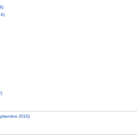
6)
16)
2)
eptiembre 2015)