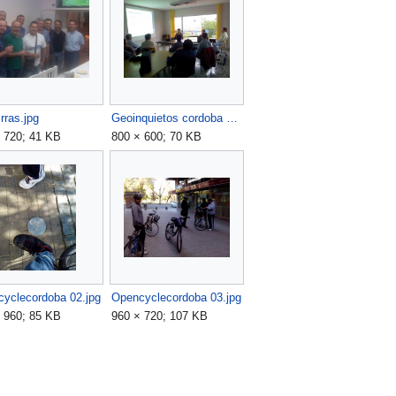
rras.jpg
Geoinquietos cordoba 1 reunion.jpg
 720; 41 KB
800 × 600; 70 KB
yclecordoba 02.jpg
Opencyclecordoba 03.jpg
 960; 85 KB
960 × 720; 107 KB