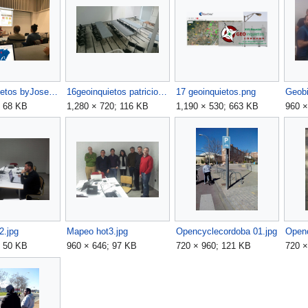
16geoinquietos byJoseAntonio.jpg
16geoinquietos patricio sala colegioarquitectos.jpg
17 geoinquietos.png
Geobi
; 68 KB
1,280 × 720; 116 KB
1,190 × 530; 663 KB
960 ×
2.jpg
Mapeo hot3.jpg
Opencyclecordoba 01.jpg
Openc
; 50 KB
960 × 646; 97 KB
720 × 960; 121 KB
720 ×