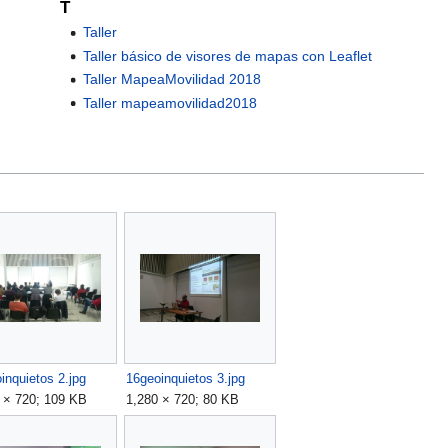
T
Taller
Taller básico de visores de mapas con Leaflet
Taller MapeaMovilidad 2018
Taller mapeamovilidad2018
inquietos 2.jpg
16geoinquietos 3.jpg
 × 720; 109 KB
1,280 × 720; 80 KB