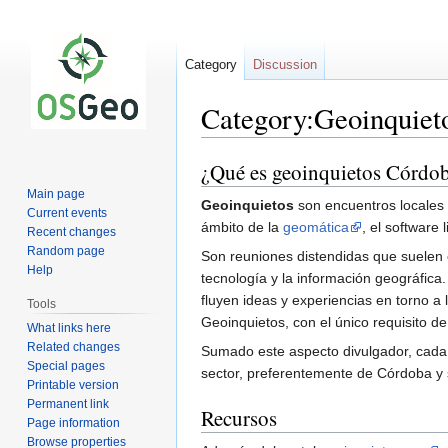
Category
Discussion
Category:Geoinquiet
¿Qué es geoinquietos Córdob
Jump
Jump
to
to
Main page
Geoinquietos
son encuentros locales 
navigation
search
Current events
ámbito de la
geomática
, el software
Recent changes
Random page
Son reuniones distendidas que suelen 
Help
tecnología y la información geográfica
fluyen ideas y experiencias en torno a 
Tools
Geoinquietos, con el único requisito d
What links here
Related changes
Sumado este aspecto divulgador, cada 
Special pages
sector, preferentemente de Córdoba y 
Printable version
Permanent link
Recursos
Page information
Browse properties