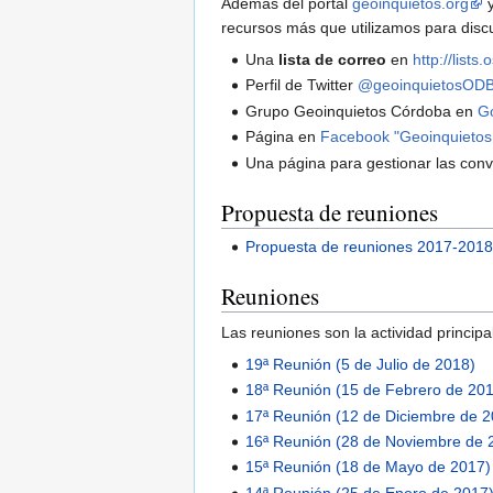
Además del portal
geoinquietos.org
y
recursos más que utilizamos para discuti
Una
lista de correo
en
http://list
Perfil de Twitter
@geoinquietosOD
Grupo Geoinquietos Córdoba en
G
Página en
Facebook "Geoinquietos
Una página para gestionar las con
Propuesta de reuniones
Propuesta de reuniones 2017-201
Reuniones
Las reuniones son la actividad princip
19ª Reunión (5 de Julio de 2018)
18ª Reunión (15 de Febrero de 20
17ª Reunión (12 de Diciembre de 
16ª Reunión (28 de Noviembre de 
15ª Reunión (18 de Mayo de 2017)
14ª Reunión (25 de Enero de 2017