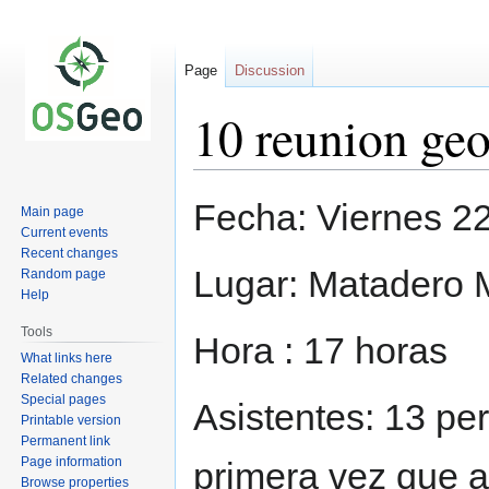
Page
Discussion
10 reunion ge
Jump
Jump
Fecha: Viernes 2
Main page
to
to
Current events
navigation
search
Recent changes
Lugar: Matadero 
Random page
Help
Tools
Hora : 17 horas
What links here
Related changes
Special pages
Asistentes: 13 pe
Printable version
Permanent link
Page information
primera vez que a
Browse properties