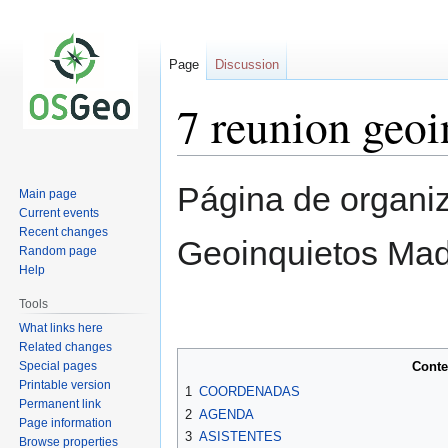
Page
Discussion
7 reunion geo
Jump
Jump
Página de organiz
Main page
to
to
Current events
navigation
search
Recent changes
Geoinquietos Mad
Random page
Help
Tools
What links here
Related changes
Special pages
Conte
Printable version
1
COORDENADAS
Permanent link
2
AGENDA
Page information
3
ASISTENTES
Browse properties