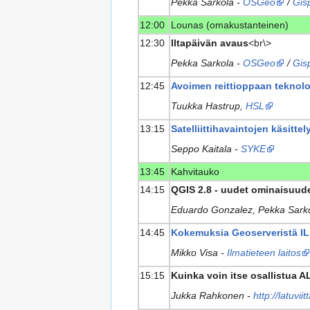
Pekka Sarkola -
OSGeo
/
Gis
12:00
Lounas (omakustanteinen)
12:30
Iltapäivän avaus
<br\>
Pekka Sarkola -
OSGeo
/
Gis
12:45
Avoimen reittioppaan teknol
Tuukka Hastrup,
HSL
13:15
Satelliittihavaintojen käsittely
Seppo Kaitala -
SYKE
13:45
Kahvitauko
14:15
QGIS 2.8 - uudet ominaisuud
Eduardo Gonzalez, Pekka Sark
14:45
Kokemuksia Geoserveristä IL
Mikko Visa -
Ilmatieteen laitos
15:15
Kuinka voin itse osallistua
Jukka Rahkonen -
http://latuviit