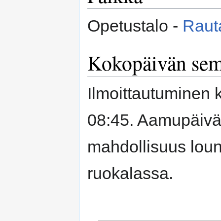
Opetustalo -
Rauta
Kokopäivän sem
Ilmoittautuminen 
08:45. Aamupäivän
mahdollisuus lou
ruokalassa.