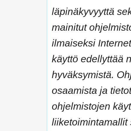
läpinäkyvyyttä s
mainitut ohjelmisto
ilmaiseksi Interne
käyttö edellyttää 
hyväksymistä. Ohj
osaamista ja tiet
ohjelmistojen käy
liiketoimintamalli