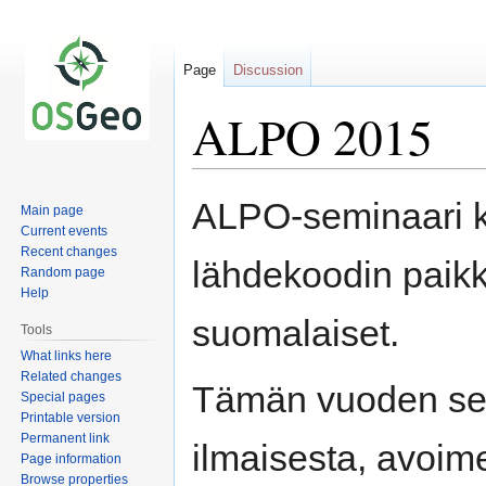
Page
Discussion
ALPO 2015
Jump
Jump
ALPO-seminaari 
Main page
to
to
Current events
navigation
search
Recent changes
lähdekoodin paikk
Random page
Help
suomalaiset.
Tools
What links here
Related changes
Tämän vuoden semi
Special pages
Printable version
Permanent link
ilmaisesta, avoim
Page information
Browse properties