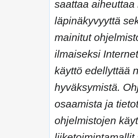
saattaa aiheuttaa 
läpinäkyvyyttä s
mainitut ohjelmisto
ilmaiseksi Interne
käyttö edellyttää 
hyväksymistä. Ohj
osaamista ja tiet
ohjelmistojen käy
liiketoimintamalli