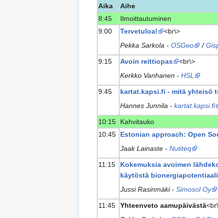
Aika
Aihe
8:45
Ilmoittautuminen
9:00
Tervetuloa!
<br\>
Pekka Sarkola -
OSGeo
/
Gis
9:15
Avoin reittiopas
<br\>
Kerkko Vanhanen -
HSL
9:45
kartat.kapsi.fi - mitä yhteisö 
Hannes Junnila -
kartat.kapsi.fi
10:15
Kahvitauko
10:45
Estonian approach: Open So
Jaak Lainaste -
Nutiteq
11:15
Kokemuksia avoimen lähdekoo
käytöstä bionergiapotentiaal
Jussi Rasinmäki -
Simosol Oy
11:45
Yhteenveto aamupäivästä
<br