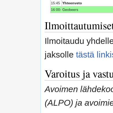
15:45
Yhteenveto
16:00-
Geobeers
Ilmoittautumise
Ilmoitaudu yhdell
jaksolle
tästä linki
Varoitus ja vast
Avoimen lähdekood
(ALPO) ja avoimie