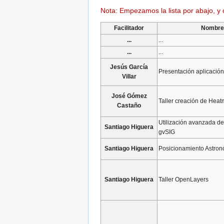
Nota: Empezamos la lista por abajo, y 
Facilitador
Nombre
...
...
...
...
Jesús García
Presentación aplicaci
Villar
José Gómez
Taller creación de Hea
Castaño
Utilización avanzada d
Santiago Higuera
gvSIG
Santiago Higuera
Posicionamiento Astro
Santiago Higuera
Taller OpenLayers