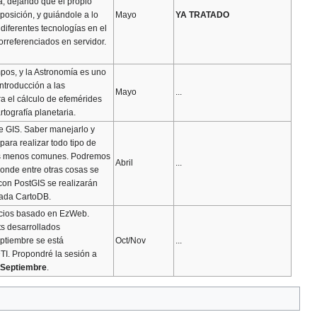
a, dejando que el propio
 posición, y guiándole a lo
Mayo
YA TRATADO
 diferentes tecnologías en el
orreferenciados en servidor.
pos, y la Astronomía es uno
introducción a las
Mayo
...
a el cálculo de efemérides
tografía planetaria.
e GIS. Saber manejarlo y
para realizar todo tipo de
ras menos comunes. Podremos
Abril
...
donde entre otras cosas se
con PostGIS se realizarán
mada CartoDB.
icios basado en EzWeb.
s desarrollados
ptiembre se está
Oct/Nov
...
DTI. Propondré la sesión a
e Septiembre
.