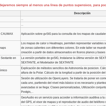
dejaremos siempre al menos una línea de puntos supensivos, para poder 
Descripción
...
...
ón CAUMAX
Aplicación sobre gvSIG para la consulta de los mapas de caudal
Los mapas de calor o Heatmaps, permiten representar variables so
tmaps
de zonas calientes con diferentes colores. En este taller se mues
creación a partir de datos almacenados en ficeros planos y bases
e Sextante en
La versión portable de gvSIG, Instalarse la última versión de SE
SEXTANTE, el Modelador de SEXTANTE
Explicación de métodos sencillos de Astronomía de posicion. Cálculo
nómico
altura de la Polar. Cálculo de la longitud a partir de la posición de
Sesión de utilización de OpenLayers. Se trataría de poner en co
cada uno, partiendo del nivel más básico si es necesario y plant
avanzadas si se llega: Clases personalizadas, Utilización conjunt
Postgis,...
GeoAudio es un servicio para acceder a información auditiva a tu 
del GPS, el visor de mapas y el reproductor de audio del teléfono 