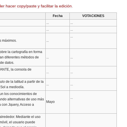
hacer copy/paste y facilitar la edición.
Fecha
VOTACIONES
...
...
...
...
...
es máximos.
...
bre la cartografía en forma
tran diferentes métodos de
...
...
 de datos.
XTANTE, la consola de
...
...
 de la latitud a partir de la
...
...
l Sol a mediodía.
mun los conocimientos de
...
eando alternativas de uso más
Mayo
a con Jquery, Acceso a
alrededor. Mediante el uso
móvil, el usuario puede