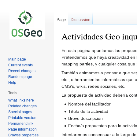
Page
Discussion
Actividades Geo inqu
Jump
Jump
En esta página apuntamos las propuest
to
to
Pretendemos que haya creatividad en la
Main page
navigation
search
mapping parties, y cualquier cosa que 
Current events
Recent changes
También animamos a pensar a que segura
Random page
etc.; o herramientas informáticas que 
Help
CMS's, wikis, redes sociales, etc.
Tools
La propuesta de actividad debería con
What links here
Nombre del facilitador
Related changes
Título de la actividad
Special pages
Printable version
Breve descripción
Permanent link
Fecha/s propuestas para la activid
Page information
Intentaremos consensuar a lo largo de 
Browse properties