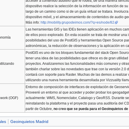
acceder a contenido auditivo que le rodea, de una manera sencill
dispositivo realice la selección de la información en función de su
largo de un camino como si de un guía virtual se tratara. Involucra
dispositivo móvil, y el almacenamiento de contenidos de audio ge
Más info:
http://mobility.grupodeimos.com/?q=es/node/82
Las herramientas GIS y las IDEs tienen aplicación en muchos cam
de ellos poco explorado. En esta ocasión se trata de mostrar una 
ronomía
posibilidades del uso de PostGIS y herramientas Open Source par
astronómicas, la reducción de observaciones y la aplicación en car
PostGIS es uno de los bloques fundamental del stack Open Sourc
tener una idea de las posibilidades que ofrece es de gran utilidad 
utilizando
proyectos. Analizaremos las funcionalidades más comunes y ot
también charlar sobre las novedades que trae con la versión 2.0 
contará con soporte para Raster. Muchas de las demos a realizar 
utilizando una nueva herramienta desarrollada por Vizzuality lla
Entorno de composición de interfaces de explotación de Geoserv
Proveeré un entorno al que acceder y poder probar los geogadget
work (OGF)
actualmente: WMS, Nomenclator, Catalogo y GeoRSS. Durante se
reinstalando la plataforma y el proyecto pasa una auditoría del C
partir de Octubre,
no creo que se pueda para el Geoinquietos d
ales
Geoinquietos Madrid