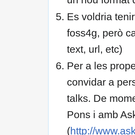
Es voldria teni
foss4g, però ca
text, url, etc)
Per a les prope
convidar a pers
talks. De mome
Pons i amb As
(
http://www.as