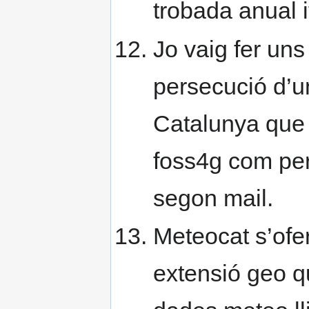
trobada anual 
Jo vaig fer un
persecució d’u
Catalunya que e
foss4g com per
segon mail.
Meteocat s’ofer
extensió geo qu