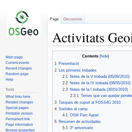
Page
Discussion
Activitats Geo
Jump
Jump
Contents
Main page
to
to
Current events
1
Presentació
navigation
search
Recent changes
2
Les primeres trobades
Random page
2.1
Notes de la V trobada (05/06/2010)
Help
2.2
Notes de la IV trobada (08/05/2010)
2.3
Notes de la I trobada (30/01/2010)
Tools
2.3.1
Temes que van quedar pende
What links here
Related changes
3
Tasques de suport al FOSS4G 2010
Special pages
4
Sortides al camp
Printable version
4.1
OSM Parc Agrari
Permanent link
5
Resumen de actividades
Page information
5.1
3º aniversario
Browse properties