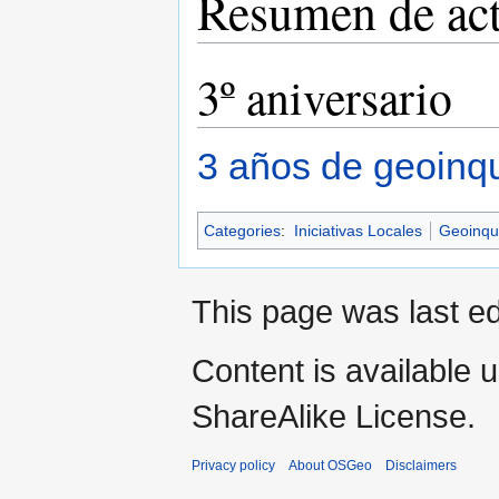
Resumen de act
3º aniversario
3 años de geoinqu
Categories
:
Iniciativas Locales
Geoinqu
This page was last ed
Content is available 
ShareAlike License.
Privacy policy
About OSGeo
Disclaimers