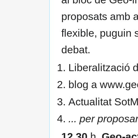
proposats amb a
flexible, puguin 
debat.
Liberalització d
blog a www.geo
Actualitat Sot
... per proposa
12.30
h.
Geo-act