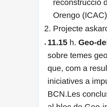
reconstrucció d
Orengo (ICAC)
Projecte askar
11.15
h.
Geo-de
sobre temes geo 
que, com a resu
iniciatives a im
BCN.Les conclus
al bloc de Geo-