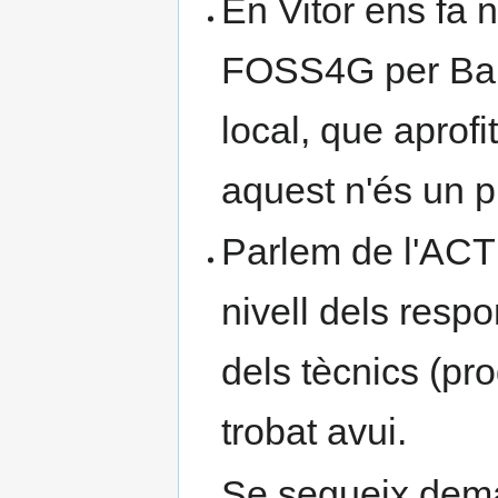
En Vitor ens fa 
FOSS4G per Barc
local, que aprof
aquest n'és un pr
Parlem de l'ACT
nivell dels resp
dels tècnics (p
trobat avui.
Se segueix dema