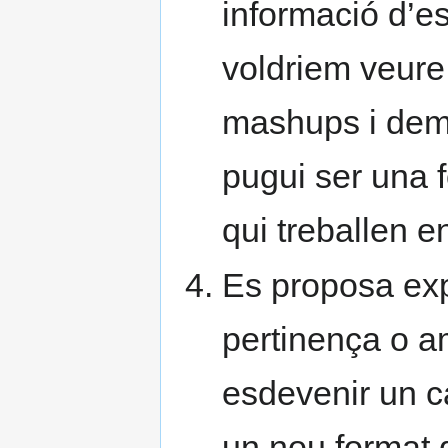
informació d’e
voldriem veure 
mashups i dem
pugui ser una f
qui treballen e
Es proposa expl
pertinença o a
esdevenir un ca
un nou format 