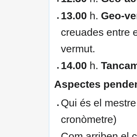
13.00
h.
Geo-ve
creuades entre 
vermut.
14.00
h.
Tanca
Aspectes penden
Qui és el mestre
cronòmetre)
Com arriben el ca