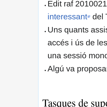
Edit raf 201002
interessant
del
Uns quants assis
accés i ús de l
una sessió mono
Algú va proposar
Tasques de su