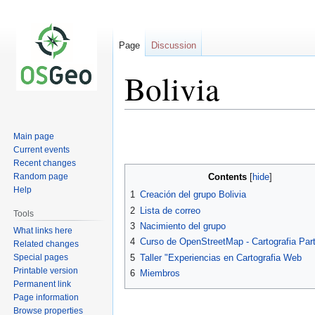
Page
Discussion
Bolivia
Jump
Jump
Main page
to
to
Current events
navigation
search
Recent changes
Random page
Contents
Help
1
Creación del grupo Bolivia
2
Lista de correo
Tools
3
Nacimiento del grupo
What links here
4
Curso de OpenStreetMap - Cartografia Part
Related changes
Special pages
5
Taller "Experiencias en Cartografia Web
Printable version
6
Miembros
Permanent link
Page information
Browse properties