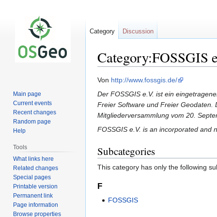
Category
Discussion
Category:FOSSGIS 
Jump
Jump
Von
http://www.fossgis.de/
to
to
Der FOSSGIS e.V. ist ein eingetragene
Main page
navigation
search
Current events
Freier Software und Freier Geodaten
Recent changes
Mitgliederversammlung vom 20. Septe
Random page
FOSSGIS e.V. is an incorporated and n
Help
Tools
Subcategories
What links here
This category has only the following s
Related changes
Special pages
F
Printable version
Permanent link
FOSSGIS
Page information
Browse properties