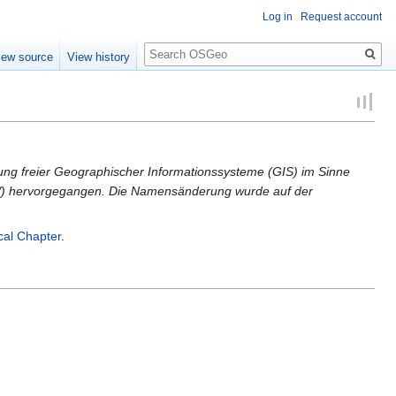
Log in
Request account
Search
iew source
View history
tung freier Geographischer Informationssysteme (GIS) im Sinne
AV) hervorgegangen. Die Namensänderung wurde auf der
al Chapter
.