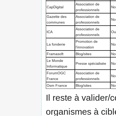
Association de
CapDigital
No
professionnels
Gazette des
Association de
No
communes
professionnels
Association de
ICA
Ou
professionnels
Promotion de
La fonderie
No
l'innovation
Framasoft
Blog/sites
No
Le Monde
Presse spécialisée
No
Informatique
ForumOGC
Association de
No
France
professionnels
Osm France
Blog/sites
No
Il reste à valider/
organismes à cib