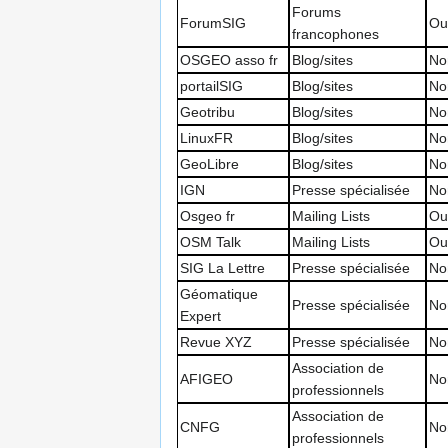
Forums
ForumSIG
Ou
francophones
OSGEO asso fr
Blog/sites
No
portailSIG
Blog/sites
No
Geotribu
Blog/sites
No
LinuxFR
Blog/sites
No
GeoLibre
Blog/sites
No
IGN
Presse spécialisée
No
Osgeo fr
Mailing Lists
Ou
OSM Talk
Mailing Lists
Ou
SIG La Lettre
Presse spécialisée
No
Géomatique
Presse spécialisée
No
Expert
Revue XYZ
Presse spécialisée
No
Association de
AFIGEO
No
professionnels
Association de
CNFG
No
professionnels