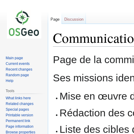
Page
Discussion
Communicati
Jump
Jump
Page de la comm
Main page
to
to
Current events
navigation
search
Recent changes
Ses missions ident
Random page
Help
Tools
Mise en œuvre d
What links here
Related changes
Rédaction des 
Special pages
Printable version
Permanent link
Liste des cible
Page information
Browse properties