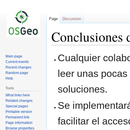
Page
Discussion
Conclusiones d
Jump
Jump
Cualquier colabo
Main page
to
to
Current events
navigation
search
Recent changes
leer unas pocas 
Random page
Help
soluciones.
Tools
What links here
Related changes
Se implementar
Special pages
Printable version
Permanent link
facilitar el acce
Page information
Browse properties