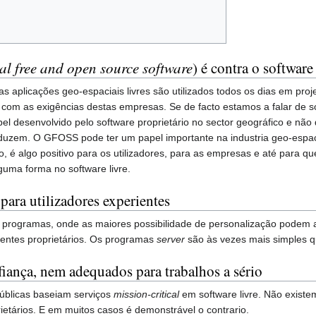
al free and open source software
) é contra o software
as aplicações geo-espaciais livres são utilizados todos os dias em pr
l com as exigências destas empresas. Se de facto estamos a falar de s
el desenvolvido pelo software proprietário no sector geográfico e não
duzem. O GFOSS pode ter um papel importante na industria geo-espacial
io, é algo positivo para os utilizadores, para as empresas e até para 
guma forma no software livre.
 para utilizadores experientes
 programas, onde as maiores possibilidade de personalização podem 
lentes proprietários. Os programas
server
são às vezes mais simples qu
fiança, nem adequados para trabalhos a sério
úblicas baseiam serviços
mission-critical
em software livre. Não exist
etários. E em muitos casos é demonstrável o contrario.