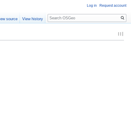
Log in
Request account
Search
iew source
View history