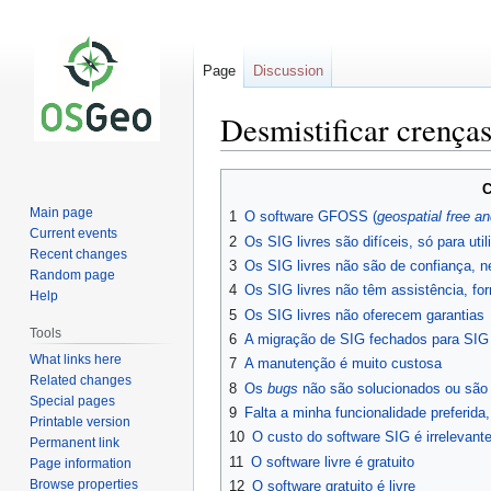
Page
Discussion
Desmistificar crenças
Jump
Jump
C
to
to
Main page
1
O software GFOSS (
geospatial free a
navigation
search
Current events
2
Os SIG livres são difíceis, só para uti
Recent changes
3
Os SIG livres não são de confiança, n
Random page
4
Os SIG livres não têm assistência, f
Help
5
Os SIG livres não oferecem garantias
Tools
6
A migração de SIG fechados para SIG li
What links here
7
A manutenção é muito custosa
Related changes
8
Os
bugs
não são solucionados ou são
Special pages
9
Falta a minha funcionalidade preferida
Printable version
10
O custo do software SIG é irrelevante
Permanent link
11
O software livre é gratuito
Page information
Browse properties
12
O software gratuito é livre