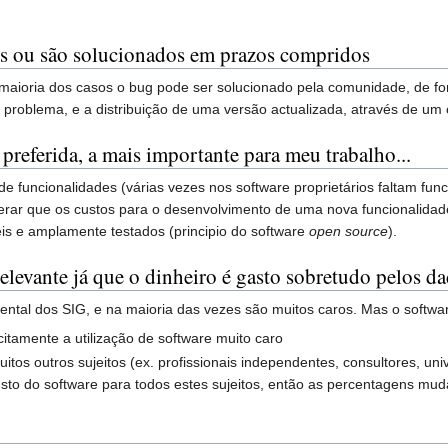
s ou são solucionados em prazos compridos
a maioria dos casos o bug pode ser solucionado pela comunidade, de 
o problema, e a distribuição de uma versão actualizada, através de um
preferida, a mais importante para meu trabalho...
 de funcionalidades (várias vezes nos software proprietários faltam fun
derar que os custos para o desenvolvimento de uma nova funcionalida
is e amplamente testados (principio do software
open source
).
elevante já que o dinheiro é gasto sobretudo pelos d
al dos SIG, e na maioria das vezes são muitos caros. Mas o softwar
citamente a utilização de software muito caro
itos outros sujeitos (ex. profissionais independentes, consultores, u
usto do software para todos estes sujeitos, então as percentagens mu