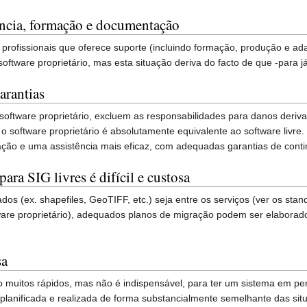
ência, formação e documentação
rofissionais que oferece suporte (incluindo formação, produção e ad
tware proprietário, mas esta situação deriva do facto de que -para já-
arantias
e software proprietário, excluem as responsabilidades para danos der
 o software proprietário é absolutamente equivalente ao software livr
mação e uma assistência mais eficaz, com adequadas garantias de conti
ra SIG livres é difícil e custosa
dos (ex. shapefiles, GeoTIFF, etc.) seja entre os serviços (ver os st
ftware proprietário), adequados planos de migração podem ser elabora
sa
ão muitos rápidos, mas não é indispensável, para ter um sistema em per
anificada e realizada de forma substancialmente semelhante das situa