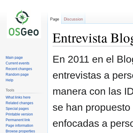
Page
Discussion
Entrevista Bl
Jump
Jump
En 2011 en el Blo
Main page
to
to
Current events
navigation
search
Recent changes
entrevistas a per
Random page
Help
manera con las I
Tools
What links here
Related changes
se han propuesto 
Special pages
Printable version
enfocadas a perso
Permanent link
Page information
Browse properties