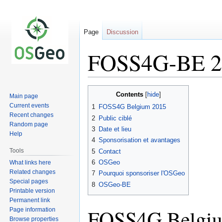
Page
Discussion
FOSS4G-BE 201
Jump
Jump
Contents
Main page
to
to
Current events
1
FOSS4G Belgium 2015
navigation
search
Recent changes
2
Public ciblé
Random page
3
Date et lieu
Help
4
Sponsorisation et avantages
Tools
5
Contact
6
OSGeo
What links here
Related changes
7
Pourquoi sponsoriser l'OSGeo
Special pages
8
OSGeo-BE
Printable version
Permanent link
FOSS4G Belgi
Page information
Browse properties