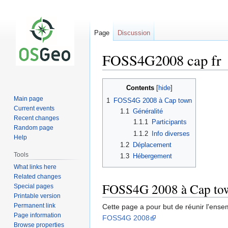
Page
Discussion
FOSS4G2008 cap fr
Jump
Jump
Contents
to
to
Main page
1
FOSS4G 2008 à Cap town
navigation
search
Current events
1.1
Généralité
Recent changes
1.1.1
Participants
Random page
1.1.2
Info diverses
Help
1.2
Déplacement
Tools
1.3
Hébergement
What links here
Related changes
FOSS4G 2008 à Cap to
Special pages
Printable version
Permanent link
Cette page a pour but de réunir l'ense
Page information
FOSS4G 2008
Browse properties