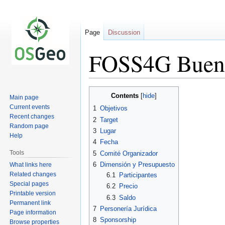
Page
Discussion
FOSS4G Bueno
Jump
Jump
Contents
Main page
to
to
Current events
1
Objetivos
navigation
search
Recent changes
2
Target
Random page
3
Lugar
Help
4
Fecha
Tools
5
Comité Organizador
6
Dimensión y Presupuesto
What links here
Related changes
6.1
Participantes
Special pages
6.2
Precio
Printable version
6.3
Saldo
Permanent link
7
Personería Jurídica
Page information
8
Sponsorship
Browse properties