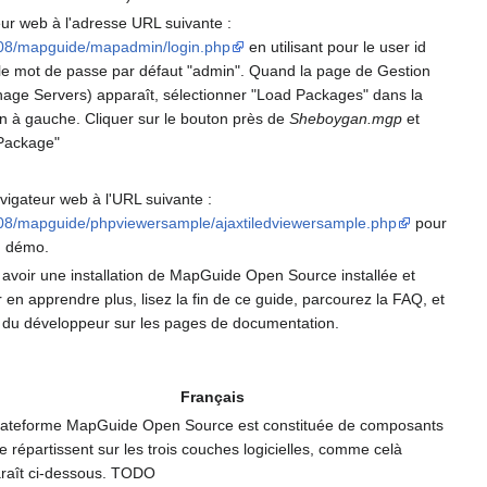
eur web à l'adresse URL suivante :
8008/mapguide/mapadmin/login.php
en utilisant pour le user id
t le mot de passe par défaut "admin". Quand la page de Gestion
age Servers) apparaît, sélectionner "Load Packages" dans la
on à gauche. Cliquer sur le bouton près de
Sheboygan.mgp
et
 Package"
avigateur web à l'URL suivante :
8008/mapguide/phpviewersample/ajaxtiledviewersample.php
pour
on démo.
 avoir une installation de MapGuide Open Source installée et
r en apprendre plus, lisez la fin de ce guide, parcourez la FAQ, et
e du développeur sur les pages de documentation.
Français
lateforme MapGuide Open Source est constituée de composants
e répartissent sur les trois couches logicielles, comme celà
raît ci-dessous. TODO