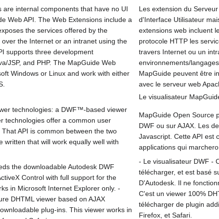
are internal components that have no UI
Les extension du Serveur
de Web API. The Web Extensions include a
d'Interface Utilisateur m
poses the services offered by the
extensions web incluent 
over the Internet or an intranet using the
protocole HTTP les servic
I supports three development
travers Internet ou un in
ava/JSP, and PHP. The MapGuide Web
environnements/langages 
soft Windows or Linux and work with either
MapGuide peuvent être in
S.
avec le serveur web Apach
Le visualisateur MapGuid
ewer technologies: a DWF™-based viewer
MapGuide Open Source per
r technologies offer a common user
DWF ou sur AJAX. Les deux
I. That API is common between the two
Javascript. Cette API est
 written that will work equally well with
applications qui marcheron
- Le visualisateur DWF - 
eds the downloadable Autodesk DWF
télécharger, et est basé 
tiveX Control with full support for the
D'Autodesk. Il ne fonction
 in Microsoft Internet Explorer only. -
C'est un viewer 100% DHT
pure DHTML viewer based on AJAX
télécharger de plugin addi
downloadable plug-ins. This viewer works in
Firefox, et Safari.