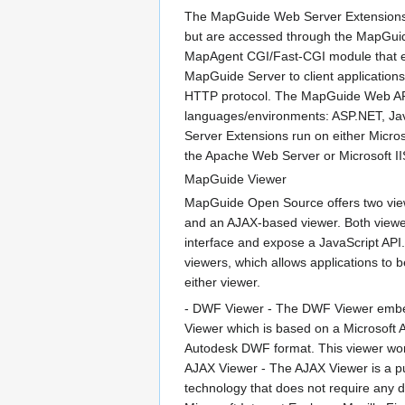
The MapGuide Web Server Extensions 
but are accessed through the MapGui
MapAgent CGI/Fast-CGI module that ex
MapGuide Server to client applications 
HTTP protocol. The MapGuide Web AP
languages/environments: ASP.NET, J
Server Extensions run on either Micro
the Apache Web Server or Microsoft II
MapGuide Viewer
MapGuide Open Source offers two vi
and an AJAX-based viewer. Both viewe
interface and expose a JavaScript AP
viewers, which allows applications to be
either viewer.
- DWF Viewer - The DWF Viewer emb
Viewer which is based on a Microsoft Ac
Autodesk DWF format. This viewer works
AJAX Viewer - The AJAX Viewer is a 
technology that does not require any 