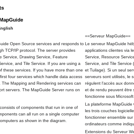
ts
 MapGuide
nglish
==Serveur MapGuide==
uide Open Source services and responds to
Le serveur MapGuide héb
ugh TCP/IP protocol. The server provides
applications clientes via 
ce Service, Drawing Service, Feature
Service, Resource Servic
rvice, and Tile Service. If you are using a
Service, and Tile Service
 of these services. If you have more than one
et Tuilage). Si un seul serv
 first four services which handle data access
serveurs sont utilisés, le 
e. The Mapping and Rendering services can
régulent l'accès aux donn
pport servers. The MapGuide Server runs on
et de rendu peuvent être 
fonctionne sous Microsof
La plateforme MapGuide O
nsists of components that run in one of
les trois couches logicie
mponents can all run on a single computer
fonctionner ensemble sur 
 computers as shown in the diagram.
ordinateurs comme indiqu
Extensions du Serveur 