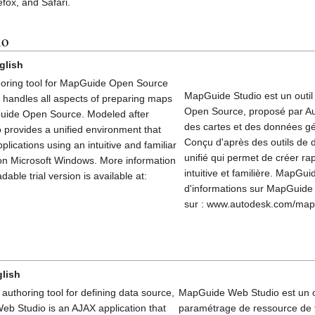
efox, and Safari.
io
glish
horing tool for MapGuide Open Source
MapGuide Studio est un outil
 handles all aspects of preparing maps
Open Source, proposé par Au
Guide Open Source. Modeled after
des cartes et des données g
 provides a unified environment that
Conçu d'après des outils de
plications using an intuitive and familiar
unifié qui permet de créer rap
on Microsoft Windows. More information
intuitive et familière. MapG
le trial version is available at:
d'informations sur MapGuide S
sur : www.autodesk.com/map
lish
thoring tool for defining data source,
MapGuide Web Studio est un out
b Studio is an AJAX application that
paramétrage de ressource de t