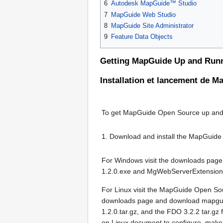
6
Autodesk MapGuide™ Studio
7
MapGuide Web Studio
8
MapGuide Site Administrator
9
Feature Data Objects
Getting MapGuide Up and Run
Installation et lancement de 
To get MapGuide Open Source up and r
1. Download and install the MapGuid
For Windows visit the downloads pag
1.2.0.exe and MgWebServerExtensionsS
For Linux visit the MapGuide Open S
downloads page and download mapguid
1.2.0.tar.gz, and the FDO 3.2.2 tar.gz 
on Linux document to configure, make, 