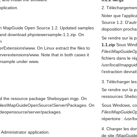
plication.
2. Téléchargement 
Noter que l'appli
Source 1.2. D'autr
 with MapGuide Open Source 1.2. Updated samples
disposition proch
 and download phpviewersample-1.1.zip. On
Se rendre sur la p
m
1.1.zip
Sous Window
xtensions\www. On Linux extract the files to
Files\MapGuideO
verextensions/www. Note that in both cases it
fichiers dans le ré
wersample under www.
/usr/local/mapgu
l'extraction devrai
3. Télécharger le
Se rendre sur la 
ressources
Shebo
ad the resource package Sheboygan.mgp. On
 Files\MapGuideOpenSource\Server\Packages. On
Sous Windows, copi
guideopensource/server/packages.
Files\MapGuideO
répertoire :
/usr/l
4. Charger les don
 Administrator application.
de site (MapGuide 