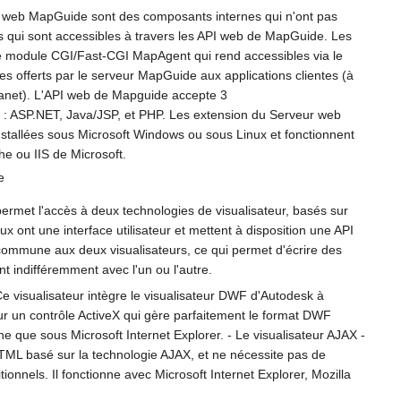
 web MapGuide sont des composants internes qui n'ont pas
ais qui sont accessibles à travers les API web de MapGuide. Les
le module CGI/Fast-CGI MapAgent qui rend accessibles via le
es offerts par le serveur MapGuide aux applications clientes (à
tranet). L'API web de Mapguide accepte 3
: ASP.NET, Java/JSP, et PHP. Les extension du Serveur web
stallées sous Microsoft Windows ou sous Linux et fonctionnent
e ou IIS de Microsoft.
e
met l'accès à deux technologies de visualisateur, basés sur
 ont une interface utilisateur et mettent à disposition une API
 commune aux deux visualisateurs, ce qui permet d'écrire des
t indifféremment avec l'un ou l'autre.
Ce visualisateur intègre le visualisateur DWF d'Autodesk à
sur un contrôle ActiveX qui gère parfaitement le format DWF
ne que sous Microsoft Internet Explorer. - Le visualisateur AJAX -
ML basé sur la technologie AJAX, et ne nécessite pas de
tionnels. Il fonctionne avec Microsoft Internet Explorer, Mozilla