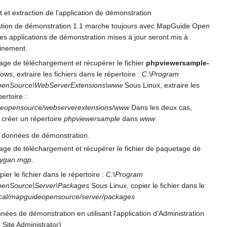
et extraction de l'application de démonstration
cation de démonstration 1.1 marche toujours avec MapGuide Open
es applications de démonstration mises à jour seront mis à
ainement.
age de téléchargement et récupérer le fichier
phpviewersample-
s, extraire les fichiers dans le répertoire :
C:\Program
penSource\WebServerExtensions\www
Sous Linux, extraire les
pertoire :
ideopensource/webserverextensions/www
Dans les deux cas,
t créer un répertoire
phpviewersample
dans
www
s données de démonstration.
page de téléchargement et récupérer le fichier de paquetage de
ygan.mgp
.
er le fichier dans le répertoire :
C:\Program
penSource\Server\Packages
Sous Linux, copier le fichier dans le
ocal/mapguideopensource/server/packages
nées de démonstration en utilisant l'application d'Administration
Site Administrator)