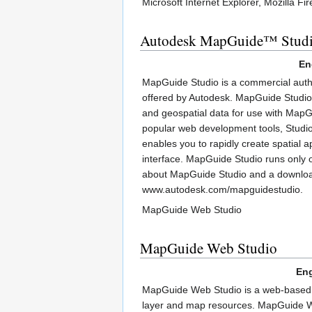
Microsoft Internet Explorer, Mozilla Fir
Autodesk MapGuide™ Stud
En
MapGuide Studio is a commercial aut
offered by Autodesk. MapGuide Studio
and geospatial data for use with Map
popular web development tools, Studio
enables you to rapidly create spatial ap
interface. MapGuide Studio runs only 
about MapGuide Studio and a downloadab
www.autodesk.com/mapguidestudio.
MapGuide Web Studio
MapGuide Web Studio
Eng
MapGuide Web Studio is a web-based au
layer and map resources. MapGuide We