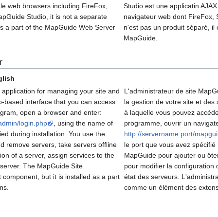
ple web browsers including FireFox,
Studio est une applicatin AJAX 
apGuide Studio, it is not a separate
navigateur web dont FireFox, S
 as a part of the MapGuide Web Server
n'est pas un produit séparé, 
MapGuide.
r
lish
 application for managing your site and
L'administrateur de site MapG
eb-based interface that you can access
la gestion de votre site et des
ogram, open a browser and enter:
à laquelle vous pouvez accéde
admin/login.php
, using the name of
programme, ouvrir un navigate
ied during installation. You use the
http://servername:port/mapgu
d remove servers, take servers offline
le port que vous avez spécifié l
on of a server, assign services to the
MapGuide pour ajouter ou ôter
y server. The MapGuide Site
pour modifier la configuration
 component, but it is installed as a part
état des serveurs. L'administra
ns.
comme un élément des extens