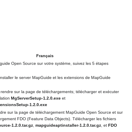
Français
pguide Open Source sur votre système, suivez les 5 étapes
 installer le server MapGuide et les extensions de MapGuide
rendre sur la page de téléchargements; télécharger et exécuter
llation
MgServerSetup-1.2.0.exe
et
nsionsSetup-1.2.0.exe
ndre sur la page de téléchargement MapGuide Open Source et sur
argement FDO (Feature Data Objects). Télécharger les fichiers
rce-1.2.0.tar.gz
,
mapguideaptinstaller-1.2.0.tar.gz
, et
FDO