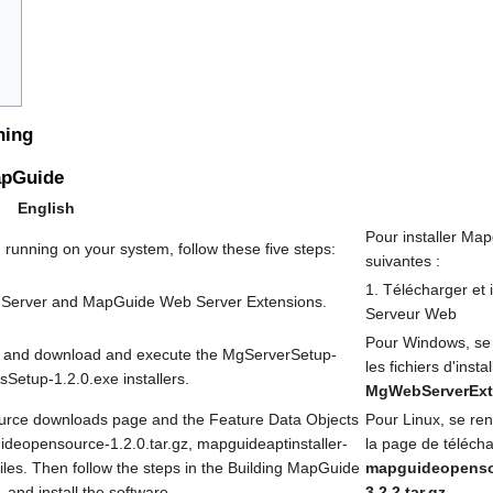
ning
MapGuide
English
Pour installer Ma
unning on your system, follow these five steps:
suivantes :
1. Télécharger et
e Server and MapGuide Web Server Extensions.
Serveur Web
Pour Windows, se 
e and download and execute the MgServerSetup-
les fichiers d'insta
etup-1.2.0.exe installers.
MgWebServerExte
ource downloads page and the Feature Data Objects
Pour Linux, se re
eopensource-1.2.0.tar.gz, mapguideaptinstaller-
la page de téléch
files. Then follow the steps in the Building MapGuide
mapguideopensou
and install the software.
3.2.2 tar.gz