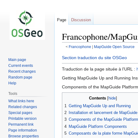
Page
Discussion
Francophone/MapGuid
<
Francophone
‎ |
MapGuide Open Source
Jump
Jump
Section traduction du site OSGeo
Main page
to
to
Current events
Traduction de la page située à l'URL :
navigation
search
Recent changes
Random page
Getting MapGuide Up and Running Inst
Help
Components of the MapGuide Platform
Tools
Contents
What links here
1
Getting MapGuide Up and Running
Related changes
2
Installation et lancement de MapGuide
Special pages
Printable version
3
Components of the MapGuide Platfor
Permanent link
4
MapGuide Platform Components
Page information
5
Composants de la plate forme MapGui
Browse properties