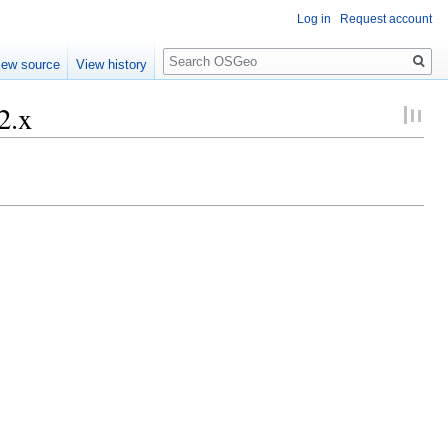
Log in
Request account
Search
iew source
View history
2.x