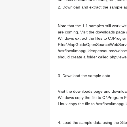
2. Download and extract the sample ap
Note that the 1.1 samples still work
are coming. Visit the downloads page
Windows extract the files to C:\Progra
Files\MapGuideOpenSource\WebServerE
/usr/local/mapguideopensource/webser
should create a folder called phpvie
3. Download the sample data.
Visit the downloads page and downlo
Windows copy the file to C:\Program
Linux copy the file to /usr/local/map
4. Load the sample data using the Site