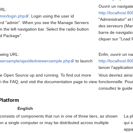
Ouvrir un navigat
URL:
http://localhost:
min/login.php
. Login using the user id
"Administrator" e
word "admin". When you see the Manage Servers
des serveurs (Man
the left navigation bar. Select the radio button
barre de navigati
ad Package".
cliquer sur "Load
lowing URL:
Enfin, ouvrir un n
ewersample/ajaxtiledviewersample.php
to launch
http://localhost:
lancer l'applicati
de Open Source up and running. To find out more
Vous devriez ainsi
ugh the FAQ, and visit the documentation page to view
fonctionnelle. Pou
consultez le guid
Platform
English
nsists of components that run in one of three tiers, as shown
La p
n a single computer or may be distributed across multiple
qui s
appa