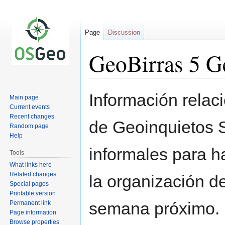
Page
Discussion
GeoBirras 5 Ge
Jump
Jump
Información relac
Main page
to
to
Current events
navigation
search
Recent changes
de Geoinquietos S
Random page
Help
informales para h
Tools
What links here
Related changes
la organización de
Special pages
Printable version
semana próximo.
Permanent link
Page information
Browse properties