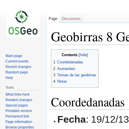
Page
Discussion
Geobirras 8 G
Jump
Jump
Contents
Main page
to
to
Current events
1
Coordedanadas
navigation
search
Recent changes
2
Asistentes
Random page
3
Temas de las geobirras
Help
4
Notas
Tools
What links here
Coordedanadas
Related changes
Special pages
Printable version
Fecha
: 19/12/1
Permanent link
Page information
Browse properties