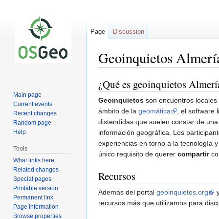
Page
Discussion
Geoinquietos Almerí
¿Qué es geoinquietos Almerí
Jump
Jump
to
to
Main page
Geoinquietos
son encuentros locales 
navigation
search
Current events
ámbito de la
geomática
, el software
Recent changes
distendidas que suelen constar de una 
Random page
Help
información geográfica. Los participan
experiencias en torno a la tecnología y
Tools
único requisito de querer
compartir
co
What links here
Related changes
Recursos
Special pages
Printable version
Además del portal
geoinquietos.org
y
Permanent link
recursos más que utilizamos para discuti
Page information
Browse properties