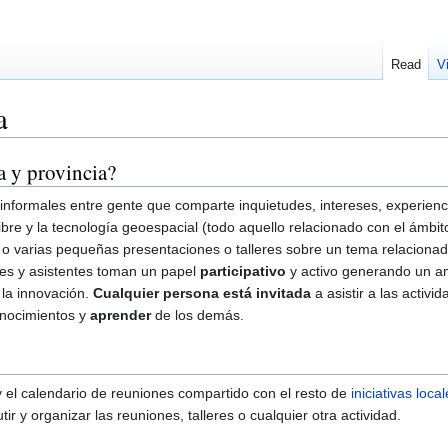
Read
V
a
a y provincia?
informales entre gente que comparte inquietudes, intereses, experienci
 libre y la tecnología geoespacial (todo aquello relacionado con el ámb
o varias pequeñas presentaciones o talleres sobre un tema relacionado
tes y asistentes toman un papel
participativo
y activo generando un am
 la innovación.
Cualquier persona está invitada
a asistir a las activi
nocimientos y
aprender
de los demás.
 el calendario de reuniones compartido con el resto de
iniciativas loca
r y organizar las reuniones, talleres o cualquier otra actividad.