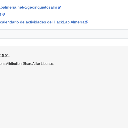
labalmeria.net/c/geoinquietosalm
M
l
calendario de actividades del HackLab Almería
 15:01.
ns Attribution-ShareAlike License.