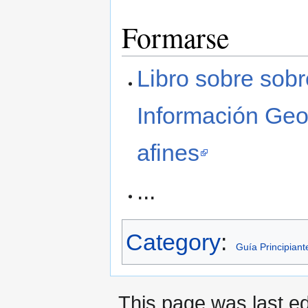
Formarse
Libro sobre sob
Información Geog
afines
...
Category
:
Guía Principiant
This page was last ed