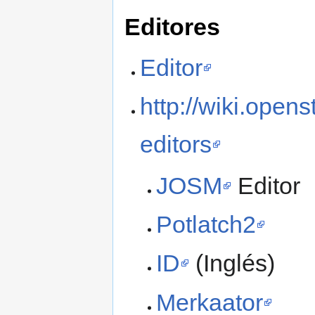
Editores
Editor
http://wiki.open
editors
JOSM
Editor
Potlatch2
ID
(Inglés)
Merkaator