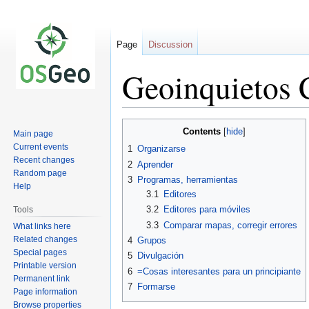
Page
Discussion
Geoinquietos 
Jump
Jump
Contents
Main page
to
to
Current events
1
Organizarse
navigation
search
Recent changes
2
Aprender
Random page
3
Programas, herramientas
Help
3.1
Editores
3.2
Editores para móviles
Tools
3.3
Comparar mapas, corregir errores
What links here
Related changes
4
Grupos
Special pages
5
Divulgación
Printable version
6
=Cosas interesantes para un principiante
Permanent link
7
Formarse
Page information
Browse properties