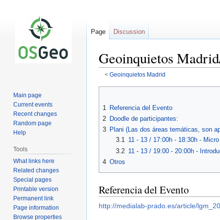
Page
Discussion
Geoinquietos Madrid
<
Geoinquietos Madrid
Jump
Jump
Main page
to
to
Current events
1
Referencia del Evento
navigation
search
Recent changes
2
Doodle de participantes:
Random page
3
Plani (Las dos áreas temáticas, son a
Help
3.1
11 - 13 / 17:00h - 18:30h - Mic
Tools
3.2
11 - 13 / 19:00 - 20:00h - Intro
What links here
4
Otros
Related changes
Special pages
Referencia del Evento
Printable version
Permanent link
http://medialab-prado.es/article/lgm_2
Page information
Browse properties