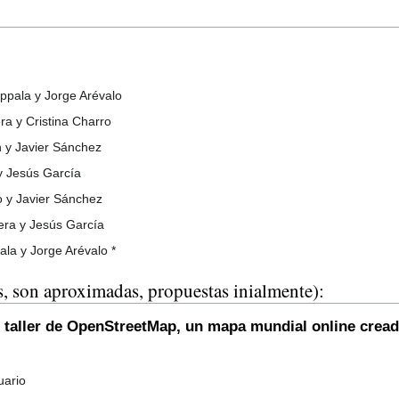
appala y Jorge Arévalo
ra y Cristina Charro
n y Javier Sánchez
 y Jesús García
ro y Javier Sánchez
era y Jesús García
la y Jorge Arévalo *
s, son aproximadas, propuestas inialmente):
cro taller de OpenStreetMap, un mapa mundial online crea
uario