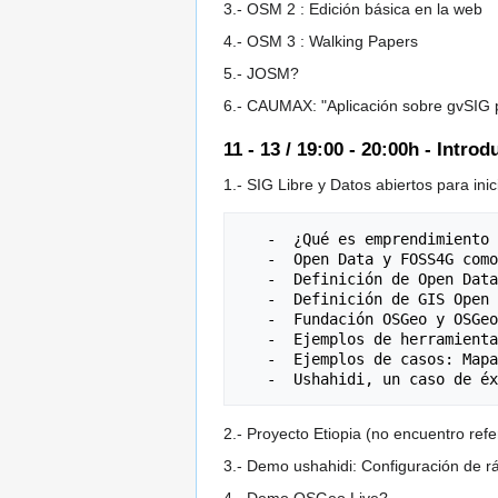
3.- OSM 2 : Edición básica en la web
4.- OSM 3 : Walking Papers
5.- JOSM?
6.- CAUMAX: "Aplicación sobre gvSIG p
11 - 13 / 19:00 - 20:00h - Intr
1.- SIG Libre y Datos abiertos para ini
   -  ¿Qué es emprendimiento social?

   -  Open Data y FOSS4G como base tecnológica en iniciativas de cambio social.

   -  Definición de Open Data y el caso de OSM

   -  Definición de GIS Open Source

   -  Fundación OSGeo y OSGeo Live DVD como herramienta de prototipado de soluciones

   -  Ejemplos de herramientas

   -  Ejemplos de casos: Mapas de accesiblidad, .... otros 

2.- Proyecto Etiopia (no encuentro refe
3.- Demo ushahidi: Configuración de r
4.- Demo OSGeo Live?