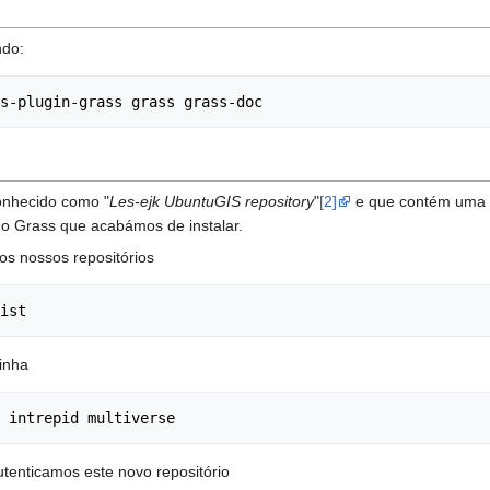
ndo:
s-plugin-grass grass grass-doc
onhecido como "
Les-ejk UbuntuGIS repository
"
[2]
e que contém uma v
.0 o Grass que acabámos de instalar.
dos nossos repositórios
ist
inha
 intrepid multiverse
tenticamos este novo repositório