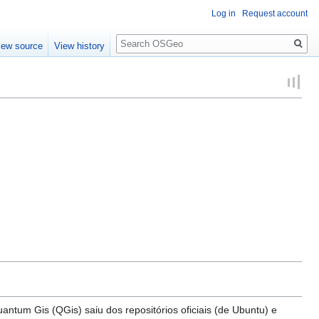
Log in
Request account
Search
iew source
View history
ntum Gis (QGis) saiu dos repositórios oficiais (de Ubuntu) e