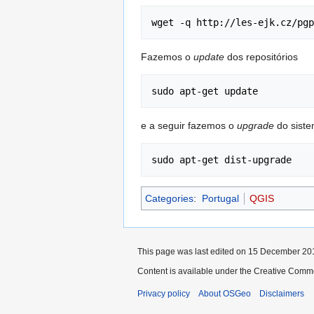
wget -q http://les-ejk.cz/pgp
Fazemos o
update
dos repositórios
sudo apt-get update
e a seguir fazemos o
upgrade
do sist
sudo apt-get dist-upgrade
Categories
:
Portugal
QGIS
This page was last edited on 15 December 201
Content is available under the Creative Commo
Privacy policy
About OSGeo
Disclaimers