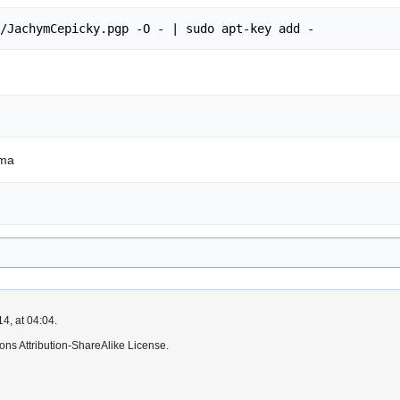
/JachymCepicky.pgp -O - | sudo apt-key add -
ema
4, at 04:04.
ns Attribution-ShareAlike License.