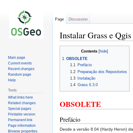
Page
Discussion
Instalar Grass e Qgis
Jump
Jump
Contents
to
to
Main page
1
OBSOLETE
navigation
search
Current events
1.1
Prefácio
Recent changes
1.2
Preparação dos Repositorios
Random page
1.3
Instalação
Help
1.4
Grass 6.3.0
Tools
What links here
OBSOLETE
Related changes
Special pages
Printable version
Prefácio
Permanent link
Page information
Desde a versão 8.04 (Hardy Heron) da d
Browse properties