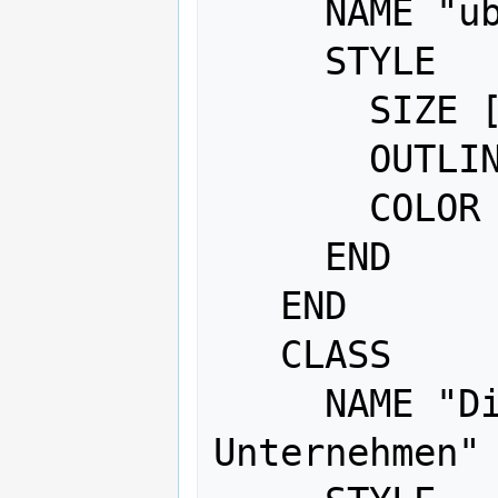
     NAME "übrige Dienstleistungen"

     STYLE

       SIZE [L_M_N]

       OUTLINECOLOR 0 0 0

       COLOR 56 168 0

     END    

   END

   CLASS

     NAME "Dienstleistungen für 
Unternehmen"
