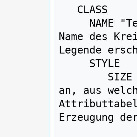
   CLASS

     NAME "Text" # Erläuterung bzw. 
Name des Krei
Legende ersch
     STYLE

    	SIZE [Attributname]  # gibt 
an, aus welch
Attributtabel
Erzeugung der
             