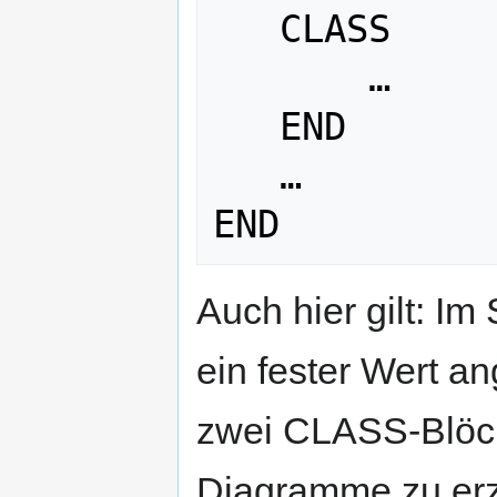
   CLASS

       …

   END

   …

Auch hier gilt: I
ein fester Wert 
zwei CLASS-Blöcke
Diagramme zu er