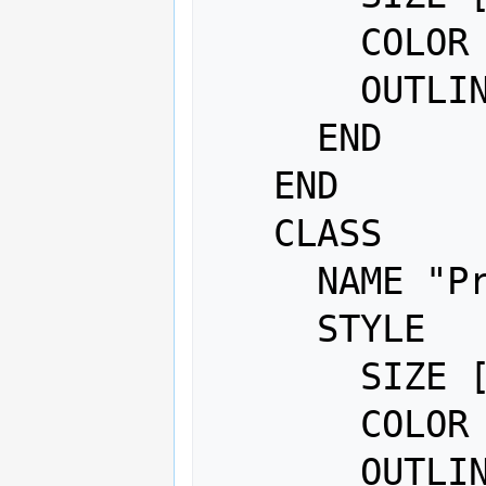
       COLOR 0 112 255

       OUTLINECOLOR 0 0 0

     END

   END

   CLASS

     NAME "Produzierendes Gewerbe"    

     STYLE

       SIZE [D_E_F]

       COLOR 255 0 0

       OUTLINECOLOR 0 0 0
