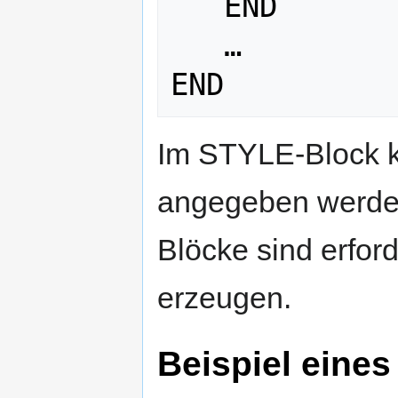
   END

   …

Im STYLE-Block k
angegeben werde
Blöcke sind erfor
erzeugen.
Beispiel eine