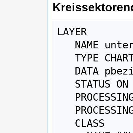
Kreissektore
LAYER

   NAME unternehmen

   TYPE CHART

   DATA pbezirke

   STATUS ON

   PROCESSING "CHART_TYPE=pie"

   PROCESSING "CHART_SIZE=39"

   CLASS
