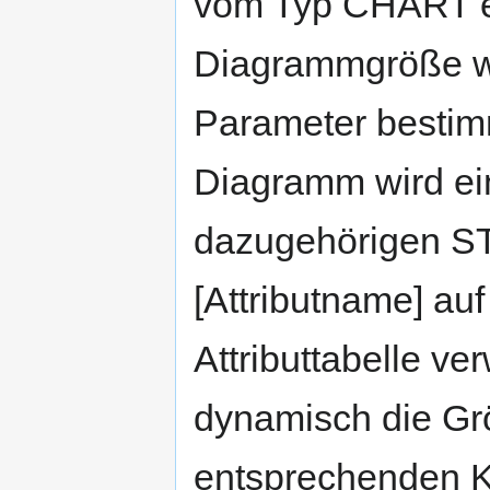
vom Typ CHART er
Diagrammgröße 
Parameter bestimm
Diagramm wird ei
dazugehörigen ST
[Attributname] auf
Attributtabelle ve
dynamisch die Gr
entsprechenden Kr