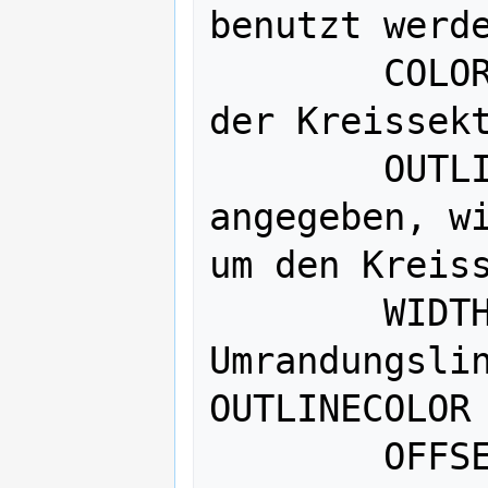
benutzt werde
    	COLOR r g b # Farbe, mit der 
der Kreissekt
        OUTLINECOLOR r g b # wenn 
angegeben, wi
um den Kreiss
        WIDTH w # Breite der 
Umrandungslin
OUTLINECOLOR 
        OFFSET a b # ’a’ gibt die 