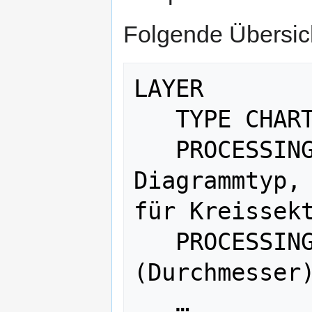
Folgende Übersich
LAYER

   TYPE CHART

   PROCESSING "CHART_TYPE=PIE" # 
Diagrammtyp, 
für Kreissekt
   PROCESSING "CHART_SIZE=30" # Größe 
(Durchmesser)
   …
