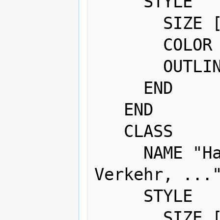
     STYLE

       SIZE [J_K_O]

       COLOR 230 230 0

       OUTLINECOLOR 0 0 0

     END

   END

   CLASS

     NAME "Handel, Gastgewerbe, 
Verkehr, ..."
     STYLE

       SIZE [G_H_I]
