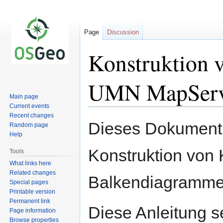
Page
Discussion
Konstruktion 
UMN MapServ
Main page
Current events
Recent changes
Jump
Jump
Dieses Dokument 
Random page
to
to
Help
navigation
search
Konstruktion von 
Tools
What links here
Related changes
Balkendiagramme
Special pages
Printable version
Permanent link
Diese Anleitung 
Page information
Browse properties