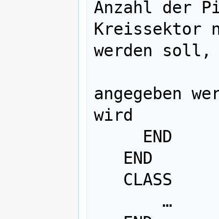
Anzahl der Pi
Kreissektor n
werden soll, 
                   # au
angegeben wer
wird

     END

   END

   CLASS

       …
