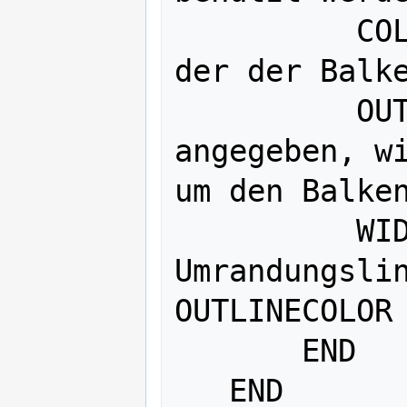
    	  COLOR r g b # Farbe, mit 
der der Balke
          OUTLINECOLOR r g b # wenn 
angegeben, wi
um den Balken
          WIDTH w # Breite der 
Umrandungslin
OUTLINECOLOR 
       END

   END
