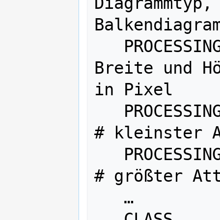
Diagrammtyp, 
Balkendiagram
   PROCESSING "CHART_SIZE=30 40" # 
Breite und Hö
in Pixel

   PROCESSING "CHART_BAR_MINVAL=val" 
# kleinster A
   PROCESSING "CHART_BAR_MAXVAL=val" 
# größter Att
   …

   CLASS
