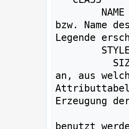
  	NAME "Text" # Erläuterung 
bzw. Name des
Legende ersch
  	STYLE

    	  SIZE [Attributname]  # gibt 
an, aus welch
Attributtabel
Erzeugung der
             
benutzt werde