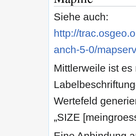
Siehe auch:
http://trac.osgeo
anch-5-0/mapse
Mittlerweile ist e
Labelbeschriftun
Wertefeld generie
„SIZE [meingroess
Eine Anbindung a