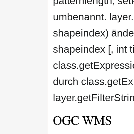
patternlength, set
umbenannt. layer.g
shapeindex) ändert
shapeindex [, int t
class.getExpressio
durch class.getEx
layer.getFilterStr
OGC WMS