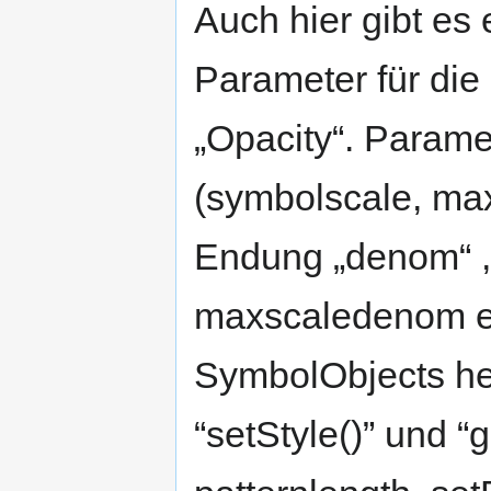
Auch hier gibt e
Parameter für die
„Opacity“. Parame
(symbolscale, maxs
Endung „denom“ ,
maxscaledenom et
SymbolObjects heis
“setStyle()” und “