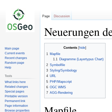
Page
Discussion
Neuerungen d
Jump
Jump
Contents
Main page
to
to
Current events
1
Mapfile
navigation
search
Recent changes
1.1
Diagramme (Layertypus Chart)
Random page
2
Symbolfile
Help
3
Styling/Symbology
4
URL
Tools
5
PHP/Mapscript
What links here
Related changes
6
OGC WMS
Special pages
7
AGG-Rendering
Printable version
Permanent link
Mapfile
Page information
Browse properties