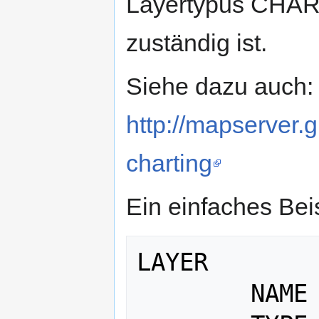
Layertypus CHART
zuständig ist.
Siehe dazu auch:
http://mapserver.
charting
Ein einfaches Beis
LAYER

 	NAME         'chart'
