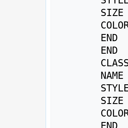
     	SIZE [bev_0_18] 

     	COLOR 220 0 0

        END

 	END

	CLASS

   	NAME "Bevölkerung 19-30"

   	STYLE

     	SIZE [bev_19_30] 

   	COLOR 0 0 220

   	END
