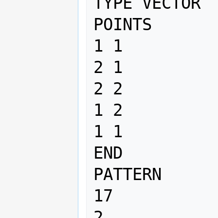
TYPE VECTOR

POINTS

1 1

2 1

2 2

1 2

1 1

END

PATTERN

17

2
