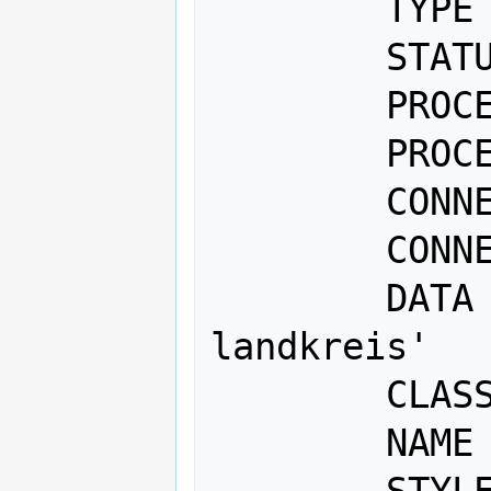
 	TYPE        CHART

 	STATUS     DEFAULT

   	PROCESSING "CHART_TYPE=pie"

   	PROCESSING "CHART_SIZE=30"

        CONNECTIONTYPE postgis      

 	CONNECTION 'blablabla'

 	DATA 'the_geom from 
landkreis'

 	CLASS

   	NAME "Bevölkerung 0-18"

   	STYLE
