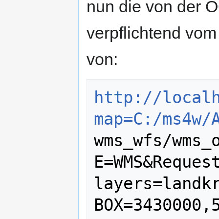
nun die von der 
verpflichtend vom
von:
http://local
map=C:/ms4w/
wms_wfs/wms_
E=WMS&Request
layers=landk
BOX=3430000,5