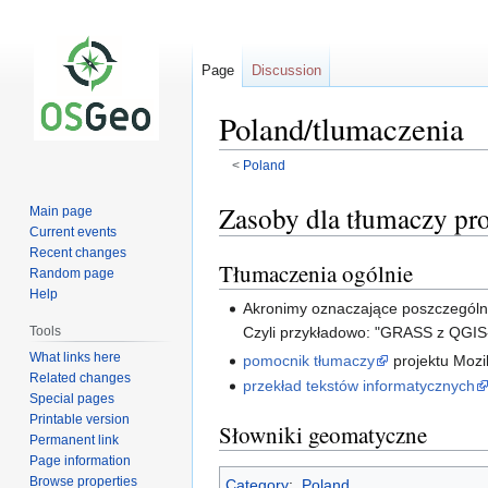
Page
Discussion
Poland/tlumaczenia
<
Poland
Jump
Jump
Zasoby dla tłumaczy p
Main page
to
to
Current events
navigation
search
Recent changes
Tłumaczenia ogólnie
Random page
Help
Akronimy oznaczające poszczególne
Czyli przykładowo: "GRASS z QGIS-
Tools
What links here
pomocnik tłumaczy
projektu Mozil
Related changes
przekład tekstów informatycznych
Special pages
Printable version
Słowniki geomatyczne
Permanent link
Page information
Browse properties
Category
:
Poland