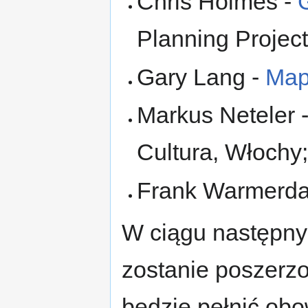
Chris Holmes -
Planning Projec
Gary Lang -
Map
Markus Neteler 
Cultura, Włochy
Frank Warmerd
W ciągu następnyc
zostanie poszerzo
bedzie pełnić ob