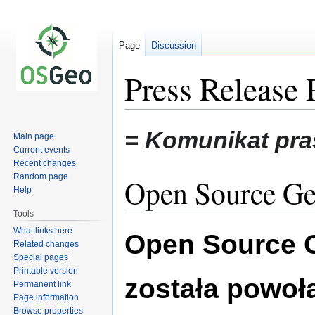
Page
Discussion
Press Release 
Jump
Jump
= Komunikat pr
Main page
to
to
Current events
navigation
search
Recent changes
Random page
Open Source Ge
Help
Tools
What links here
Open Source G
Related changes
Special pages
Printable version
została powoł
Permanent link
Page information
Browse properties