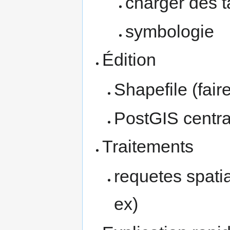
charger des t
symbologie
Édition
Shapefile (fair
PostGIS centra
Traitements
requetes spatia
ex)