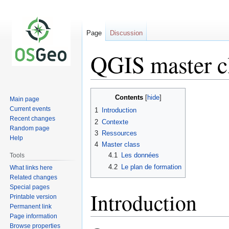
Page
Discussion
QGIS master c
Jump
Jump
Contents
Main page
to
to
Current events
1
Introduction
navigation
search
Recent changes
2
Contexte
Random page
3
Ressources
Help
4
Master class
4.1
Les données
Tools
4.2
Le plan de formation
What links here
Related changes
Special pages
Introduction
Printable version
Permanent link
Page information
Browse properties