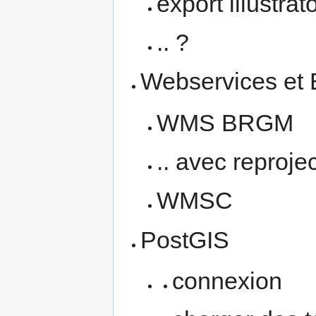
export illustrat
.. ?
Webservices et
WMS BRGM
.. avec reproje
WMSC
PostGIS
connexion