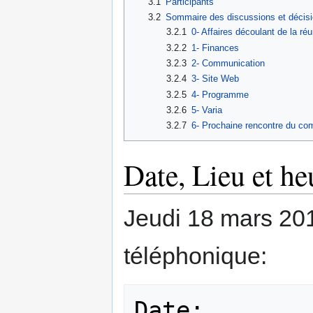
3.1
Participants
3.2
Sommaire des discussions et décis
3.2.1
0- Affaires découlant de la ré
3.2.2
1- Finances
3.2.3
2- Communication
3.2.4
3- Site Web
3.2.5
4- Programme
3.2.6
5- Varia
3.2.7
6- Prochaine rencontre du co
Date, Lieu et he
Jeudi 18 mars 201
téléphonique:
Date:        