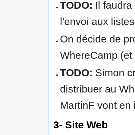
TODO:
Il faudra
l'envoi aux list
On décide de pro
WhereCamp (et 
TODO:
Simon cré
distribuer au W
MartinF vont en
3- Site Web