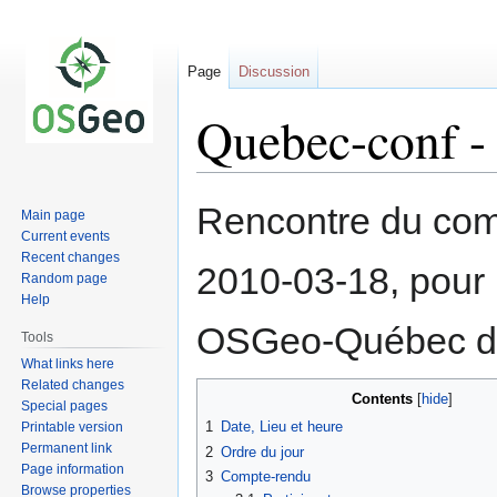
Page
Discussion
Quebec-conf -
Jump
Jump
Rencontre du co
Main page
to
to
Current events
navigation
search
Recent changes
2010-03-18, pour 
Random page
Help
OSGeo-Québec de
Tools
What links here
Related changes
Contents
Special pages
1
Date, Lieu et heure
Printable version
Permanent link
2
Ordre du jour
Page information
3
Compte-rendu
Browse properties