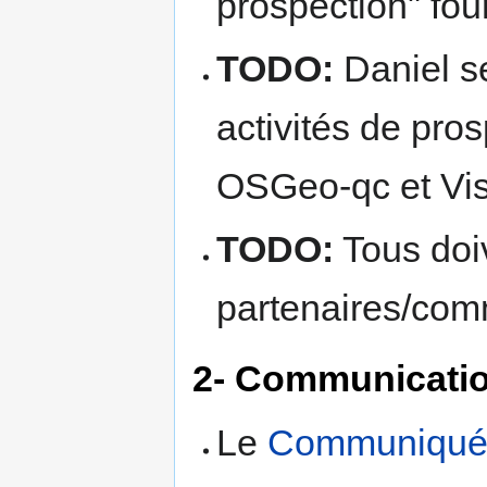
prospection" fou
TODO:
Daniel se
activités de pro
OSGeo-qc et Vi
TODO:
Tous doi
partenaires/comm
2- Communicati
Le
Communiqué 