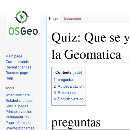
Page
Discussion
Quiz: Que se y
la Geomatica
Main page
Current events
Recent changes
Jump
Jump
Contents
Random page
to
to
Help
1
preguntas
navigation
search
2
Autoevaluacion
Tools
3
Soluciones
What links here
4
English version
Related changes
Special pages
Printable version
preguntas
Permanent link
Page information
Browse properties